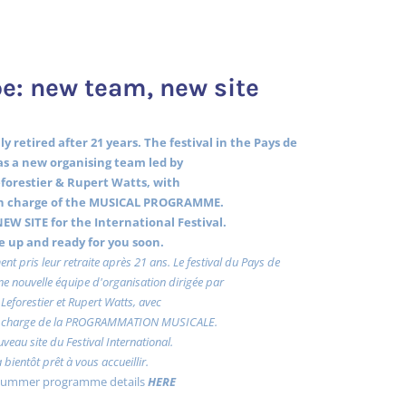
e: new team, new site
y retired after 21 years. The festival in the Pays de
s a new organising team led by
forestier & Rupert Watts, with
 charge of the MUSICAL PROGRAMME.
EW SITE for the International Festival.
 be up and ready for you soon.
ent pris leur retraite après 21 ans. Le festival du Pays de
e nouvelle équipe d'organisation dirigée par
Leforestier et Rupert Watts, avec
charge de la PROGRAMMATION MUSICALE.
uveau site du Festival International.
a bientôt prêt à vous accueillir.
 summer programme details
HERE