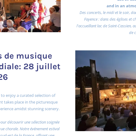
and in an atm
Des concerts, le midi et le soir, 
Fayence : dans des églises et 
l'accueillant lac de Saint-Cassien, 
de c
ts de musique
iale: 28 juillet
26
 to enjoy a curated selection of
t takes place in the picturesque
experience amidst stunning scenery.
pour découvrir une sélection soignée
e chorale. Notre événement estival
 sud-est de la France, offrant une