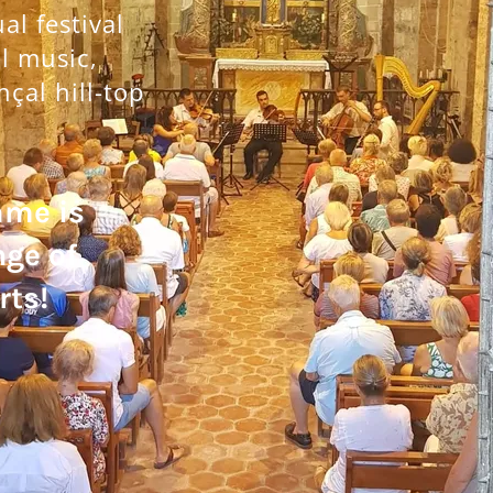
l festival
al music,
nçal hill-top
mme is
nge of