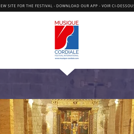
NEW SITE FOR THE FESTIVAL - DOWNLOAD OUR APP - VOIR CI-DESSO