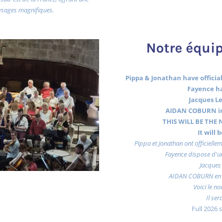
ysages magnifiques.
Notre équip
Pippa & Jonathan have officiall
Fayence ha
Jacques Le
AIDAN COBURN in
THIS WILL BE THE N
It will
Pippa et Jonathan ont officiellem
Fayence dispose d'un
Jacques 
AIDAN COBURN en 
Voici le no
Il ser
Full 2026