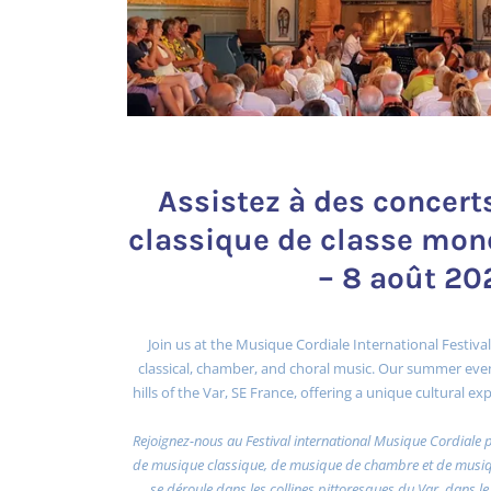
Assistez à des concer
classique de classe mond
– 8 août 20
Join us at the Musique Cordiale International Festival
classical, chamber, and choral music. Our summer even
hills of the Var, SE France, offering a unique cultural 
Rejoignez-nous au Festival international Musique Cordiale 
de musique classique, de musique de chambre et de musiqu
se déroule dans les collines pittoresques du Var, dans le