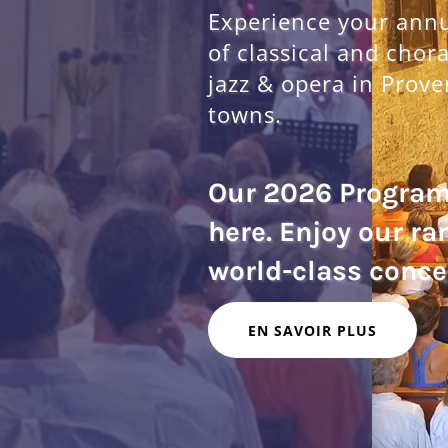
Experience your annua
of classical and chor
jazz & opera in Prove
towns.
Our 2026 Progra
here. Enjoy our ra
EN SAVOIR PLUS