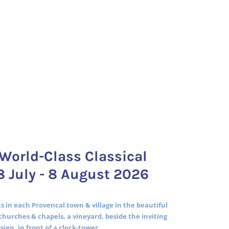
World-Class Classical
8 July - 8 August 2026
 in each Provencal town & village in the beautiful
churches & chapels, a vineyard, beside the inviting
ssien, in front of a clock-tower