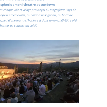
ospheric amphi-theatre at sundown
dans chaque ville et village provençal du magnifique Pays de
chapelles médiévales, au cœur d'un vignoble, au bord de
au pied d'une tour de l'horloge et dans un amphithéâtre plein
harme, au coucher du soleil.