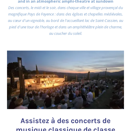
and in an atmospheric amphi-theatre at sundown
Des concerts, le midi et le soir, dans chaque ville et village provençal du
magnifique Pays de Fayence : dans des églises et chapelles médiévales,
au cœur d'un vignoble, au bord de l'accueillant lac de Saint-Cassien, au
pied d'une tour de l'horloge et dans un amphithéâtre plein de charme,
au coucher du soleil.
Assistez à des concerts de
musique classique de classe