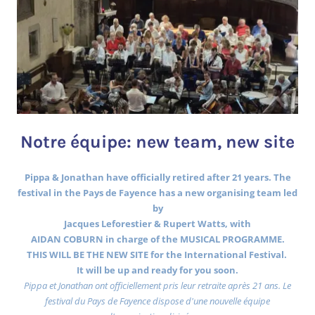
Notre équipe: new team, new site
Pippa & Jonathan have officially retired after 21 years. The
festival in the Pays de Fayence has a new organising team led
by
Jacques Leforestier & Rupert Watts, with
AIDAN COBURN in charge of the MUSICAL PROGRAMME.
THIS WILL BE THE NEW SITE for the International Festival.
It will be up and ready for you soon.
Pippa et Jonathan ont officiellement pris leur retraite après 21 ans. Le
festival du Pays de Fayence dispose d'une nouvelle équipe