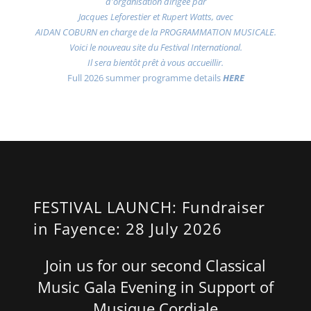
d'organisation dirigée par
Jacques Leforestier et Rupert Watts, avec
AIDAN COBURN en charge de la PROGRAMMATION MUSICALE.
Voici le nouveau site du Festival International.
Il sera bientôt prêt à vous accueillir.
Full 2026 summer programme details
HERE
FESTIVAL LAUNCH: Fundraiser
in Fayence: 28 July 2026
Join us for our second Classical
Music Gala Evening in Support of
Musique Cordiale