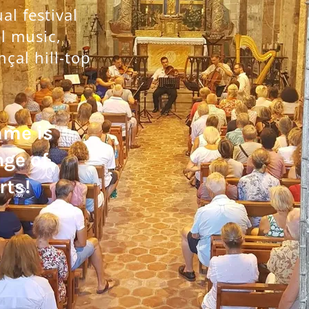
l festival
al music,
nçal hill-top
mme is
nge of