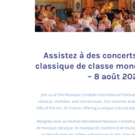
Assistez à des concer
classique de classe mond
– 8 août 20
Join us at the Musique Cordiale International Festival
classical, chamber, and choral music. Our summer even
hills of the Var, SE France, offering a unique cultural 
Rejoignez-nous au Festival international Musique Cordiale 
de musique classique, de musique de chambre et de musiqu
se déroule dans les collines pittoresques du Var, dans le