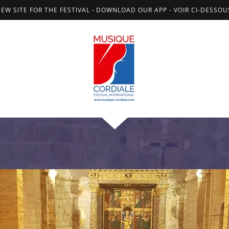
NEW SITE FOR THE FESTIVAL - DOWNLOAD OUR APP - VOIR CI-DESSO