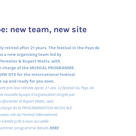
e: new team, new site
y retired after 21 years. The festival in the Pays de
s a new organising team led by
forestier & Rupert Watts, with
 charge of the MUSICAL PROGRAMME.
EW SITE for the International Festival.
 be up and ready for you soon.
ent pris leur retraite après 21 ans. Le festival du Pays de
e nouvelle équipe d'organisation dirigée par
Leforestier et Rupert Watts, avec
charge de la PROGRAMMATION MUSICALE.
uveau site du Festival International.
a bientôt prêt à vous accueillir.
 summer programme details
HERE