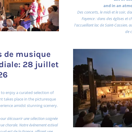
and in an atm
Des concerts, le midi et le soir, 
Fayence : dans des églises et 
l'accueillant lac de Saint-Cassien, 
de c
ts de musique
iale: 28 juillet
26
 to enjoy a curated selection of
t takes place in the picturesque
experience amidst stunning scenery.
pour découvrir une sélection soignée
e chorale. Notre événement estival
 sud-est de la France, offrant une