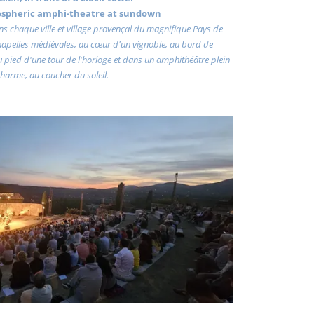
ospheric amphi-theatre at sundown
dans chaque ville et village provençal du magnifique Pays de
chapelles médiévales, au cœur d'un vignoble, au bord de
au pied d'une tour de l'horloge et dans un amphithéâtre plein
harme, au coucher du soleil.