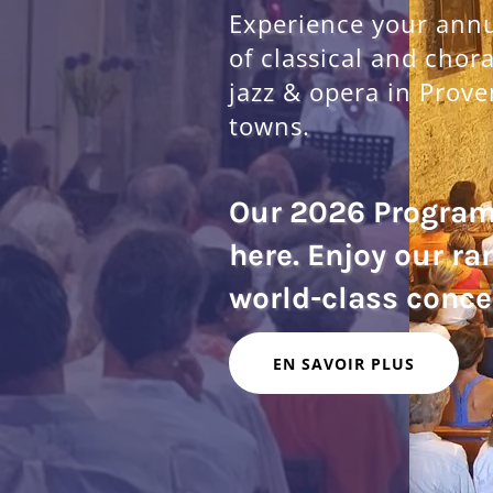
Experience your annua
of classical and chor
jazz & opera in Prove
towns.
Our 2026 Progra
here. Enjoy our ra
EN SAVOIR PLUS