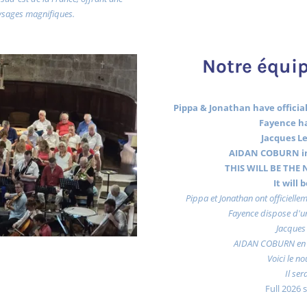
ysages magnifiques.
Notre équip
Pippa & Jonathan have officiall
Fayence ha
Jacques Le
AIDAN COBURN in
THIS WILL BE THE N
It will
Pippa et Jonathan ont officiellem
Fayence dispose d'un
Jacques 
AIDAN COBURN en 
Voici le no
Il ser
Full 2026