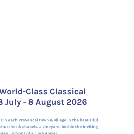
World-Class Classical
8 July - 8 August 2026
 in each Provencal town & village in the beautiful
churches & chapels, a vineyard, beside the inviting
ssien, in front of a clock-tower