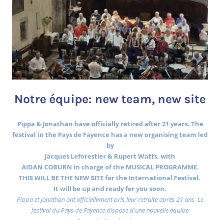
Notre équipe: new team, new site
Pippa & Jonathan have officially retired after 21 years. The
festival in the Pays de Fayence has a new organising team led
by
Jacques Leforestier & Rupert Watts, with
AIDAN COBURN in charge of the MUSICAL PROGRAMME.
THIS WILL BE THE NEW SITE for the International Festival.
It will be up and ready for you soon.
Pippa et Jonathan ont officiellement pris leur retraite après 21 ans. Le
festival du Pays de Fayence dispose d'une nouvelle équipe