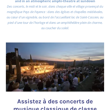
and in an atmospheric amphi-theatre at sundown
Des concerts, le midi et le soir, dans chaque ville et village provençal du
magnifique Pays de Fayence : dans des églises et chapelles médiévales,
au cœur d'un vignoble, au bord de l'accueillant lac de Saint-Cassien, au
pied d'une tour de l'horloge et dans un amphithéâtre plein de charme,
au coucher du soleil.
Assistez à des concerts de
musique classique de classe