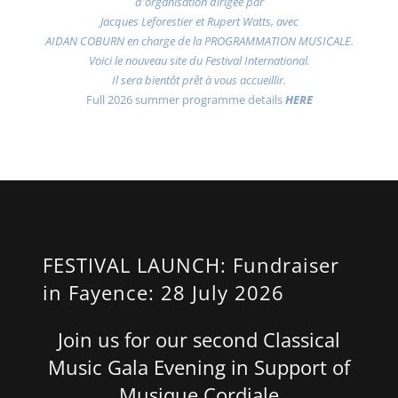
d'organisation dirigée par
Jacques Leforestier et Rupert Watts, avec
AIDAN COBURN en charge de la PROGRAMMATION MUSICALE.
Voici le nouveau site du Festival International.
Il sera bientôt prêt à vous accueillir.
Full 2026 summer programme details
HERE
FESTIVAL LAUNCH: Fundraiser
in Fayence: 28 July 2026
Join us for our second Classical
Music Gala Evening in Support of
Musique Cordiale