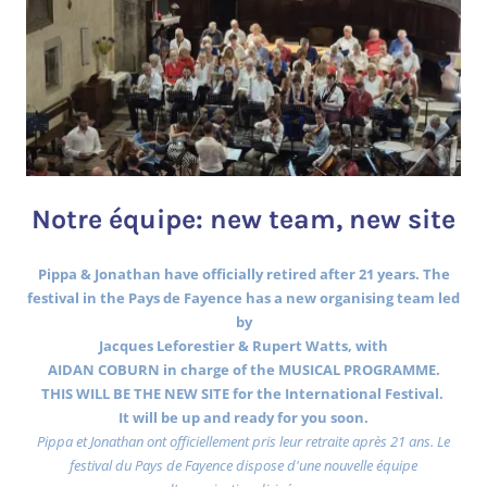
Notre équipe: new team, new site
Pippa & Jonathan have officially retired after 21 years. The
festival in the Pays de Fayence has a new organising team led
by
Jacques Leforestier & Rupert Watts, with
AIDAN COBURN in charge of the MUSICAL PROGRAMME.
THIS WILL BE THE NEW SITE for the International Festival.
It will be up and ready for you soon.
Pippa et Jonathan ont officiellement pris leur retraite après 21 ans. Le
festival du Pays de Fayence dispose d'une nouvelle équipe