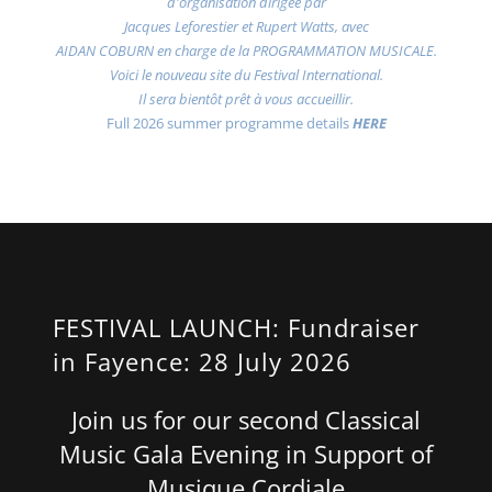
d'organisation dirigée par
Jacques Leforestier et Rupert Watts, avec
AIDAN COBURN en charge de la PROGRAMMATION MUSICALE.
Voici le nouveau site du Festival International.
Il sera bientôt prêt à vous accueillir.
Full 2026 summer programme details
HERE
FESTIVAL LAUNCH: Fundraiser
in Fayence: 28 July 2026
Join us for our second Classical
Music Gala Evening in Support of
Musique Cordiale