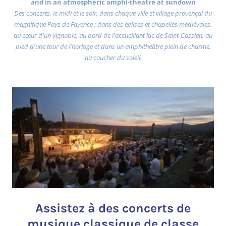
and in an atmospheric amphi-theatre at sundown
Des concerts, le midi et le soir, dans chaque ville et village provençal du
magnifique Pays de Fayence : dans des églises et chapelles médiévales,
au cœur d'un vignoble, au bord de l'accueillant lac de Saint-Cassien, au
pied d'une tour de l'horloge et dans un amphithéâtre plein de charme,
au coucher du soleil.
Assistez à des concerts de
musique classique de classe