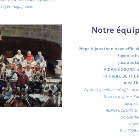
ysages magnifiques.
Notre équip
Pippa & Jonathan have officiall
Fayence ha
Jacques Le
AIDAN COBURN in
THIS WILL BE THE N
It will
Pippa et Jonathan ont officiellem
Fayence dispose d'un
Jacques 
AIDAN COBURN en 
Voici le no
Il ser
Full 2026