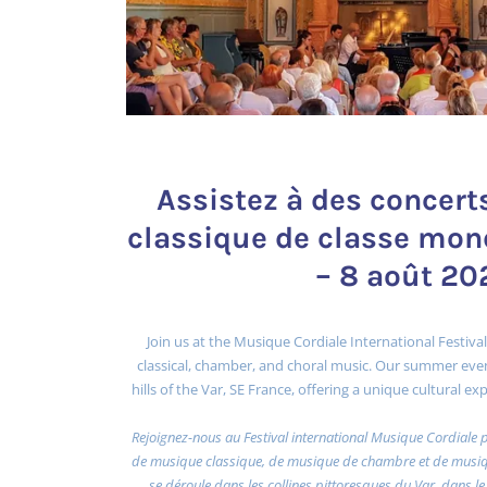
Assistez à des concer
classique de classe mond
– 8 août 20
Join us at the Musique Cordiale International Festival
classical, chamber, and choral music. Our summer even
hills of the Var, SE France, offering a unique cultural 
Rejoignez-nous au Festival international Musique Cordiale 
de musique classique, de musique de chambre et de musiqu
se déroule dans les collines pittoresques du Var, dans le