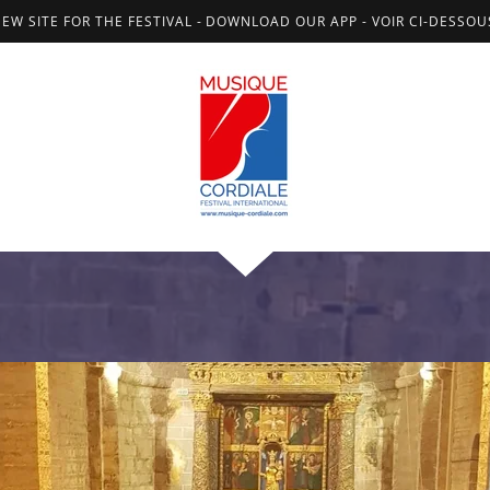
NEW SITE FOR THE FESTIVAL - DOWNLOAD OUR APP - VOIR CI-DESSO