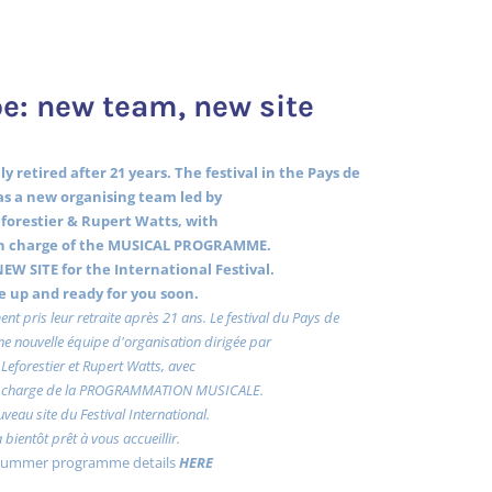
e: new team, new site
y retired after 21 years. The festival in the Pays de
s a new organising team led by
forestier & Rupert Watts, with
 charge of the MUSICAL PROGRAMME.
EW SITE for the International Festival.
 be up and ready for you soon.
ent pris leur retraite après 21 ans. Le festival du Pays de
e nouvelle équipe d'organisation dirigée par
Leforestier et Rupert Watts, avec
charge de la PROGRAMMATION MUSICALE.
uveau site du Festival International.
a bientôt prêt à vous accueillir.
 summer programme details
HERE