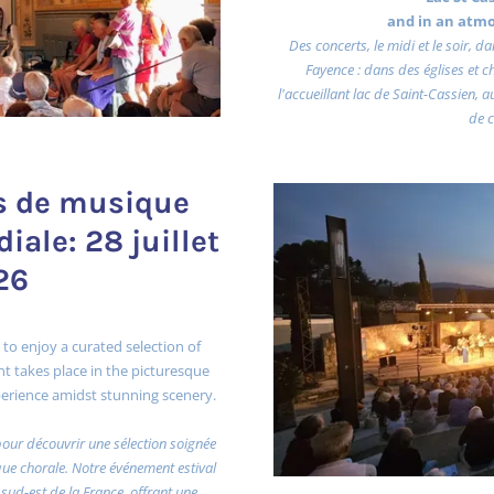
and in an atm
Des concerts, le midi et le soir, 
Fayence : dans des églises et 
l'accueillant lac de Saint-Cassien, 
de c
ts de musique
iale: 28 juillet
26
 to enjoy a curated selection of
t takes place in the picturesque
experience amidst stunning scenery.
pour découvrir une sélection soignée
e chorale. Notre événement estival
 sud-est de la France, offrant une