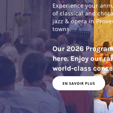
Experience your annua
of classical and chor
jazz & opera in Prove
towns.
Our 2026 Progra
here. Enjoy our ra
EN SAVOIR PLUS