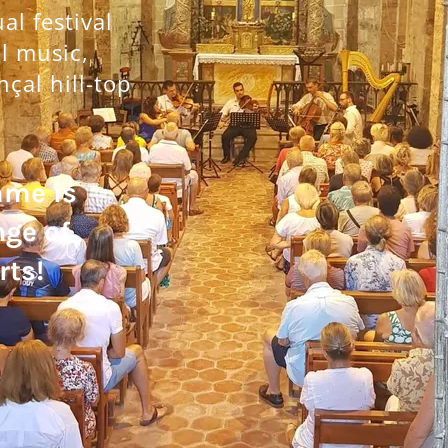
l festival
al music,
nçal hill-top
mme is
nge of