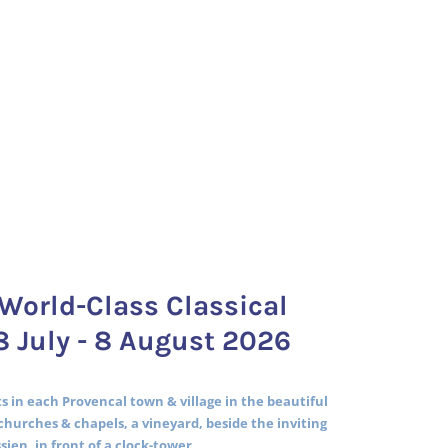
World-Class Classical
8 July - 8 August 2026
 in each Provencal town & village in the beautiful
churches & chapels, a vineyard, beside the inviting
ssien, in front of a clock-tower