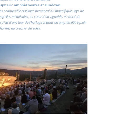
ospheric amphi-theatre at sundown
dans chaque ville et village provençal du magnifique Pays de
chapelles médiévales, au cœur d'un vignoble, au bord de
au pied d'une tour de l'horloge et dans un amphithéâtre plein
harme, au coucher du soleil.