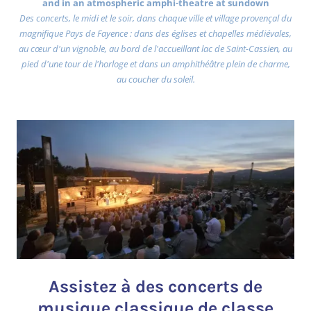
and in an atmospheric amphi-theatre at sundown
Des concerts, le midi et le soir, dans chaque ville et village provençal du
magnifique Pays de Fayence : dans des églises et chapelles médiévales,
au cœur d'un vignoble, au bord de l'accueillant lac de Saint-Cassien, au
pied d'une tour de l'horloge et dans un amphithéâtre plein de charme,
au coucher du soleil.
Assistez à des concerts de
musique classique de classe