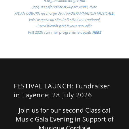
d'organisation dirigée par
Jacques Leforestier et Rupert Watts, avec
AIDAN COBURN en charge de la PROGRAMMATION MUSICALE.
Voici le nouveau site du Festival International.
Il sera bientôt prêt à vous accueillir.
Full 2026 summer programme details
HERE
FESTIVAL LAUNCH: Fundraiser
in Fayence: 28 July 2026
Join us for our second Classical
Music Gala Evening in Support of
Musique Cordiale