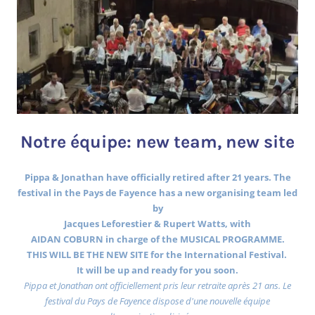
Notre équipe: new team, new site
Pippa & Jonathan have officially retired after 21 years. The
festival in the Pays de Fayence has a new organising team led
by
Jacques Leforestier & Rupert Watts, with
AIDAN COBURN in charge of the MUSICAL PROGRAMME.
THIS WILL BE THE NEW SITE for the International Festival.
It will be up and ready for you soon.
Pippa et Jonathan ont officiellement pris leur retraite après 21 ans. Le
festival du Pays de Fayence dispose d'une nouvelle équipe