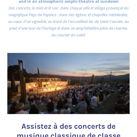
and in an atmospheric amphi-theatre at sundown
Des concerts, le midi et le soir, dans chaque ville et village provençal du
magnifique Pays de Fayence : dans des églises et chapelles médiévales,
au cœur d'un vignoble, au bord de l'accueillant lac de Saint-Cassien, au
pied d'une tour de l'horloge et dans un amphithéâtre plein de charme,
au coucher du soleil.
Assistez à des concerts de
musique classique de classe