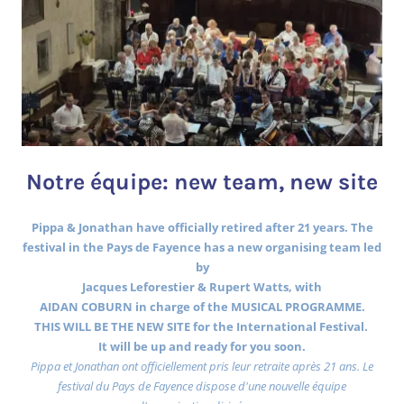
Notre équipe: new team, new site
Pippa & Jonathan have officially retired after 21 years. The
festival in the Pays de Fayence has a new organising team led
by
Jacques Leforestier & Rupert Watts, with
AIDAN COBURN in charge of the MUSICAL PROGRAMME.
THIS WILL BE THE NEW SITE for the International Festival.
It will be up and ready for you soon.
Pippa et Jonathan ont officiellement pris leur retraite après 21 ans. Le
festival du Pays de Fayence dispose d'une nouvelle équipe