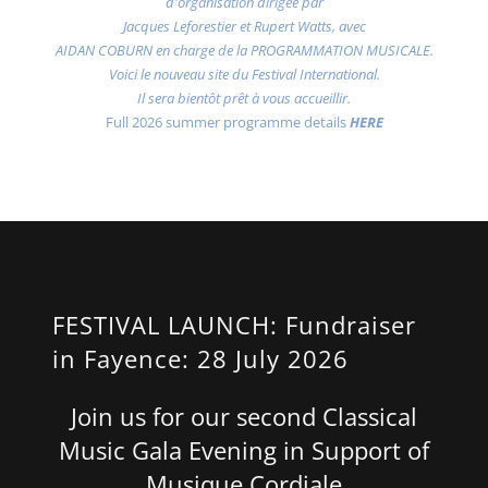
d'organisation dirigée par
Jacques Leforestier et Rupert Watts, avec
AIDAN COBURN en charge de la PROGRAMMATION MUSICALE.
Voici le nouveau site du Festival International.
Il sera bientôt prêt à vous accueillir.
Full 2026 summer programme details
HERE
FESTIVAL LAUNCH: Fundraiser
in Fayence: 28 July 2026
Join us for our second Classical
Music Gala Evening in Support of
Musique Cordiale