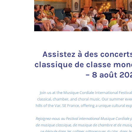
Assistez à des concer
classique de classe mond
– 8 août 20
Join us at the Musique Cordiale International Festival
classical, chamber, and choral music. Our summer even
hills of the Var, SE France, offering a unique cultural 
Rejoignez-nous au Festival international Musique Cordiale 
de musique classique, de musique de chambre et de musiqu
se déroule dans les collines pittoresques du Var, dans le