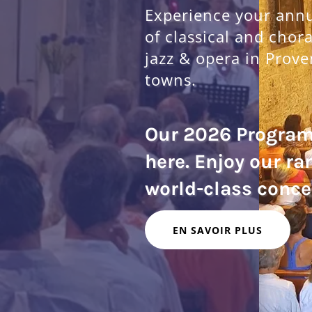
Experience your annua
of classical and chor
jazz & opera in Prove
towns.
Our 2026 Progra
here. Enjoy our ra
EN SAVOIR PLUS