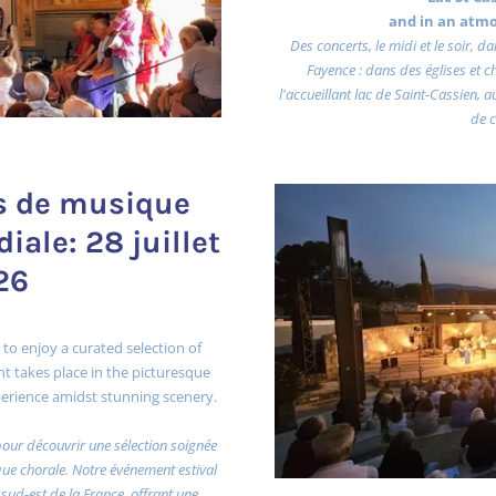
and in an atm
Des concerts, le midi et le soir, 
Fayence : dans des églises et 
l'accueillant lac de Saint-Cassien, 
de c
ts de musique
iale: 28 juillet
26
 to enjoy a curated selection of
t takes place in the picturesque
experience amidst stunning scenery.
pour découvrir une sélection soignée
e chorale. Notre événement estival
 sud-est de la France, offrant une