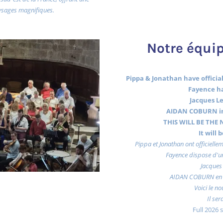
ysages magnifiques.
Notre équip
Pippa & Jonathan have officiall
Fayence ha
Jacques Le
AIDAN COBURN in
THIS WILL BE THE N
It will
Pippa et Jonathan ont officiellem
Fayence dispose d'un
Jacques 
AIDAN COBURN en 
Voici le no
Il ser
Full 2026