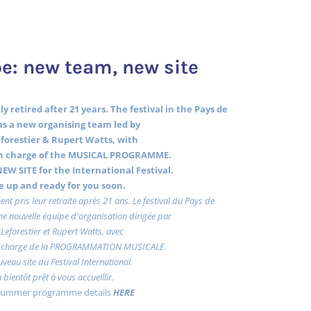
e: new team, new site
y retired after 21 years. The festival in the Pays de
s a new organising team led by
forestier & Rupert Watts, with
 charge of the MUSICAL PROGRAMME.
EW SITE for the International Festival.
 be up and ready for you soon.
ent pris leur retraite après 21 ans. Le festival du Pays de
e nouvelle équipe d'organisation dirigée par
Leforestier et Rupert Watts, avec
charge de la PROGRAMMATION MUSICALE.
uveau site du Festival International.
a bientôt prêt à vous accueillir.
 summer programme details
HERE