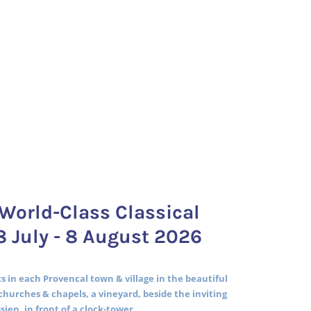
World-Class Classical
8 July - 8 August 2026
 in each Provencal town & village in the beautiful
churches & chapels, a vineyard, beside the inviting
ssien, in front of a clock-tower