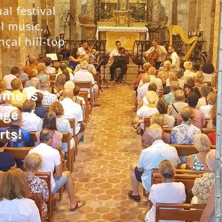
l festival
al music,
nçal hill-top
mme is
nge of