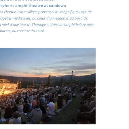
ospheric amphi-theatre at sundown
dans chaque ville et village provençal du magnifique Pays de
chapelles médiévales, au cœur d'un vignoble, au bord de
au pied d'une tour de l'horloge et dans un amphithéâtre plein
harme, au coucher du soleil.