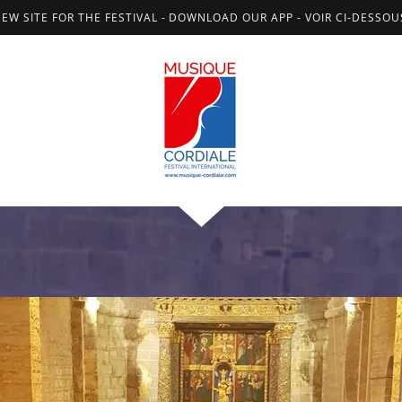
NEW SITE FOR THE FESTIVAL - DOWNLOAD OUR APP - VOIR CI-DESSO