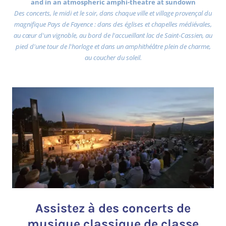
and in an atmospheric amphi-theatre at sundown
Des concerts, le midi et le soir, dans chaque ville et village provençal du
magnifique Pays de Fayence : dans des églises et chapelles médiévales,
au cœur d'un vignoble, au bord de l'accueillant lac de Saint-Cassien, au
pied d'une tour de l'horloge et dans un amphithéâtre plein de charme,
au coucher du soleil.
Assistez à des concerts de
musique classique de classe