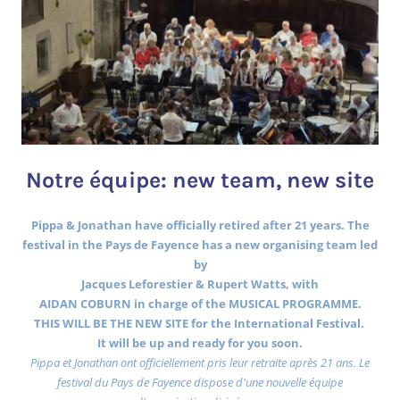
Notre équipe: new team, new site
Pippa & Jonathan have officially retired after 21 years. The
festival in the Pays de Fayence has a new organising team led
by
Jacques Leforestier & Rupert Watts, with
AIDAN COBURN in charge of the MUSICAL PROGRAMME.
THIS WILL BE THE NEW SITE for the International Festival.
It will be up and ready for you soon.
Pippa et Jonathan ont officiellement pris leur retraite après 21 ans. Le
festival du Pays de Fayence dispose d'une nouvelle équipe