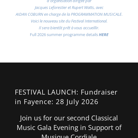
d'organisation dirigée par
Jacques Leforestier et Rupert Watts, avec
AIDAN COBURN en charge de la PROGRAMMATION MUSICALE.
Voici le nouveau site du Festival International.
Il sera bientôt prêt à vous accueillir.
Full 2026 summer programme details
HERE
FESTIVAL LAUNCH: Fundraiser
in Fayence: 28 July 2026
Join us for our second Classical
Music Gala Evening in Support of
Musique Cordiale