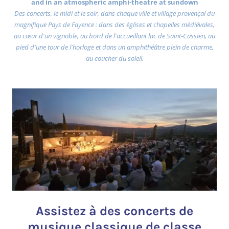
and in an atmospheric amphi-theatre at sundown
Des concerts, le midi et le soir, dans chaque ville et village provençal du
magnifique Pays de Fayence : dans des églises et chapelles médiévales,
au cœur d'un vignoble, au bord de l'accueillant lac de Saint-Cassien, au
pied d'une tour de l'horloge et dans un amphithéâtre plein de charme,
au coucher du soleil.
Assistez à des concerts de
musique classique de classe