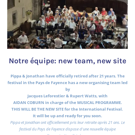
Notre équipe: new team, new site
Pippa & Jonathan have officially retired after 21 years. The
festival in the Pays de Fayence has a new organising team led
by
Jacques Leforestier & Rupert Watts, with
AIDAN COBURN in charge of the MUSICAL PROGRAMME.
THIS WILL BE THE NEW SITE for the International Festival.
It will be up and ready for you soon.
Pippa et Jonathan ont officiellement pris leur retraite après 21 ans. Le
festival du Pays de Fayence dispose d'une nouvelle équipe