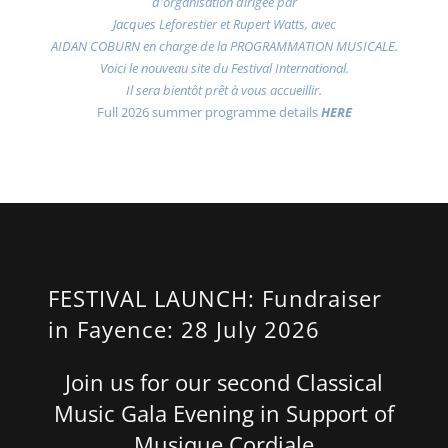
d'organisation dirigée par
Jacques Leforestier et Rupert Watts, avec
AIDAN COBURN en charge de la PROGRAMMATION MUSICALE.
Voici le nouveau site du Festival International.
Il sera bientôt prêt à vous accueillir.
Full 2026 summer programme details
HERE
FESTIVAL LAUNCH: Fundraiser
in Fayence: 28 July 2026
Join us for our second Classical
Music Gala Evening in Support of
Musique Cordiale