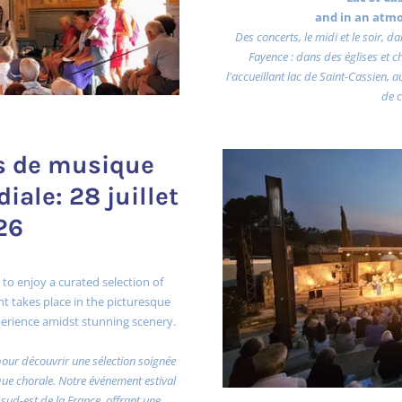
and in an atm
Des concerts, le midi et le soir, 
Fayence : dans des églises et 
l'accueillant lac de Saint-Cassien, 
de c
ts de musique
iale: 28 juillet
26
 to enjoy a curated selection of
t takes place in the picturesque
experience amidst stunning scenery.
pour découvrir une sélection soignée
e chorale. Notre événement estival
 sud-est de la France, offrant une