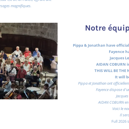
ysages magnifiques.
Notre équip
Pippa & Jonathan have officiall
Fayence ha
Jacques Le
AIDAN COBURN in
THIS WILL BE THE N
It will
Pippa et Jonathan ont officiellem
Fayence dispose d'un
Jacques 
AIDAN COBURN en 
Voici le no
Il ser
Full 2026