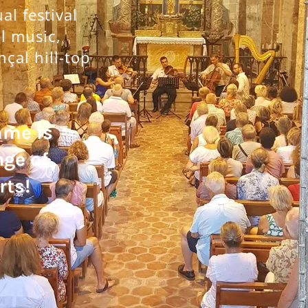
l festival
al music,
nçal hill-top
mme is
nge of