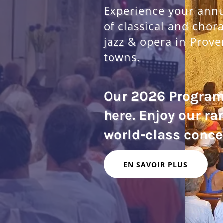
Experience your annua
of classical and chor
jazz & opera in Prove
towns.
Our 2026 Progra
here. Enjoy our ra
EN SAVOIR PLUS