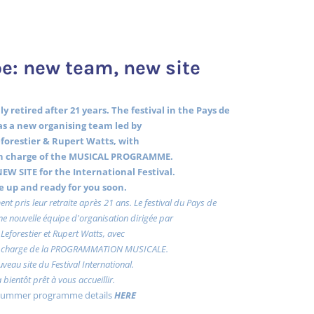
e: new team, new site
y retired after 21 years. The festival in the Pays de
s a new organising team led by
forestier & Rupert Watts, with
 charge of the MUSICAL PROGRAMME.
EW SITE for the International Festival.
 be up and ready for you soon.
ent pris leur retraite après 21 ans. Le festival du Pays de
e nouvelle équipe d'organisation dirigée par
Leforestier et Rupert Watts, avec
charge de la PROGRAMMATION MUSICALE.
uveau site du Festival International.
a bientôt prêt à vous accueillir.
 summer programme details
HERE