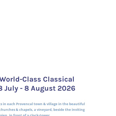
World-Class Classical
8 July - 8 August 2026
 in each Provencal town & village in the beautiful
churches & chapels, a vineyard, beside the inviting
ssien, in front of a clock-tower