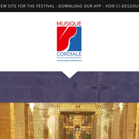
NEW SITE FOR THE FESTIVAL - DOWNLOAD OUR APP - VOIR CI-DESSO