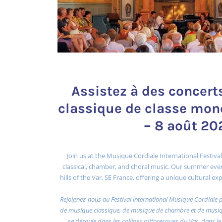
Assistez à des concer
classique de classe mond
– 8 août 20
Join us at the Musique Cordiale International Festival
classical, chamber, and choral music. Our summer even
hills of the Var, SE France, offering a unique cultural 
Rejoignez-nous au Festival international Musique Cordiale 
de musique classique, de musique de chambre et de musiqu
se déroule dans les collines pittoresques du Var, dans le