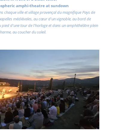
ospheric amphi-theatre at sundown
dans chaque ville et village provençal du magnifique Pays de
chapelles médiévales, au cœur d'un vignoble, au bord de
au pied d'une tour de l'horloge et dans un amphithéâtre plein
harme, au coucher du soleil.