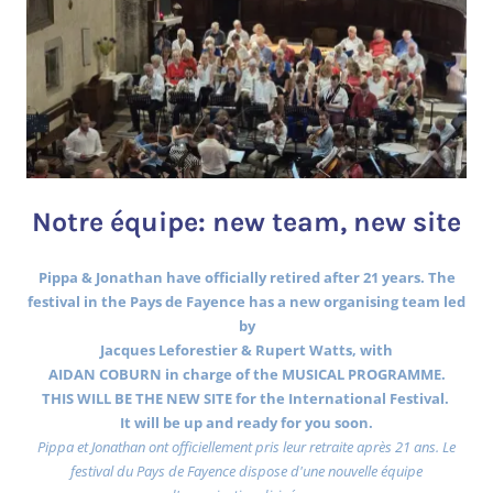
Notre équipe: new team, new site
Pippa & Jonathan have officially retired after 21 years. The
festival in the Pays de Fayence has a new organising team led
by
Jacques Leforestier & Rupert Watts, with
AIDAN COBURN in charge of the MUSICAL PROGRAMME.
THIS WILL BE THE NEW SITE for the International Festival.
It will be up and ready for you soon.
Pippa et Jonathan ont officiellement pris leur retraite après 21 ans. Le
festival du Pays de Fayence dispose d'une nouvelle équipe