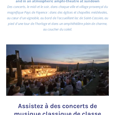
and in an atmospheric amphi-theatre at sundown
Des concerts, le midi et le soir, dans chaque ville et village provençal du
magnifique Pays de Fayence : dans des églises et chapelles médiévales,
au cœur d'un vignoble, au bord de l'accueillant lac de Saint-Cassien, au
pied d'une tour de l'horloge et dans un amphithéâtre plein de charme,
au coucher du soleil.
Assistez à des concerts de
musique classique de classe