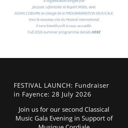
d'organisation dirigée par
Jacques Leforestier et Rupert Watts, avec
AIDAN COBURN en charge de la PROGRAMMATION MUSICALE.
Voici le nouveau site du Festival International.
Il sera bientôt prêt à vous accueillir.
Full 2026 summer programme details
HERE
FESTIVAL LAUNCH: Fundraiser
in Fayence: 28 July 2026
Join us for our second Classical
Music Gala Evening in Support of
Musique Cordiale