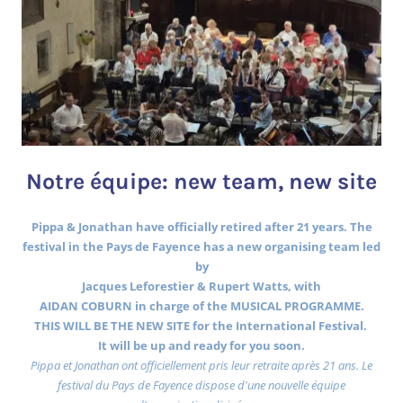
Notre équipe: new team, new site
Pippa & Jonathan have officially retired after 21 years. The
festival in the Pays de Fayence has a new organising team led
by
Jacques Leforestier & Rupert Watts, with
AIDAN COBURN in charge of the MUSICAL PROGRAMME.
THIS WILL BE THE NEW SITE for the International Festival.
It will be up and ready for you soon.
Pippa et Jonathan ont officiellement pris leur retraite après 21 ans. Le
festival du Pays de Fayence dispose d'une nouvelle équipe