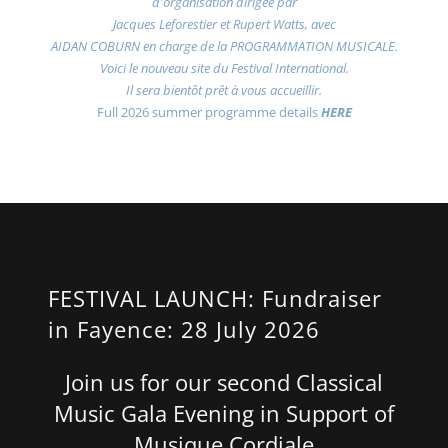
d'organisation dirigée par
Jacques Leforestier et Rupert Watts, avec
AIDAN COBURN en charge de la PROGRAMMATION MUSICALE.
Voici le nouveau site du Festival International.
Il sera bientôt prêt à vous accueillir.
Full 2026 summer programme details
HERE
FESTIVAL LAUNCH: Fundraiser
in Fayence: 28 July 2026
Join us for our second Classical
Music Gala Evening in Support of
Musique Cordiale