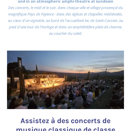
and in an atmospheric amphi-theatre at sundown
Des concerts, le midi et le soir, dans chaque ville et village provençal du
magnifique Pays de Fayence : dans des églises et chapelles médiévales,
au cœur d'un vignoble, au bord de l'accueillant lac de Saint-Cassien, au
pied d'une tour de l'horloge et dans un amphithéâtre plein de charme,
au coucher du soleil.
Assistez à des concerts de
musique classique de classe