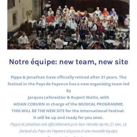
Notre équipe: new team, new site
Pippa & Jonathan have officially retired after 21 years. The
festival in the Pays de Fayence has a new organising team led
by
Jacques Leforestier & Rupert Watts, with
AIDAN COBURN in charge of the MUSICAL PROGRAMME.
THIS WILL BE THE NEW SITE for the International Festival.
It will be up and ready for you soon.
Pippa et Jonathan ont officiellement pris leur retraite après 21 ans. Le
festival du Pays de Fayence dispose d'une nouvelle équipe