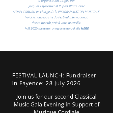
d'organisation dirigée par
Jacques Leforestier et Rupert Watts, avec
AIDAN COBURN en charge de la PROGRAMMATION MUSICALE.
Voici le nouveau site du Festival International.
Il sera bientôt prêt à vous accueillir.
Full 2026 summer programme details
HERE
FESTIVAL LAUNCH: Fundraiser
in Fayence: 28 July 2026
Join us for our second Classical
Music Gala Evening in Support of
Musique Cordiale