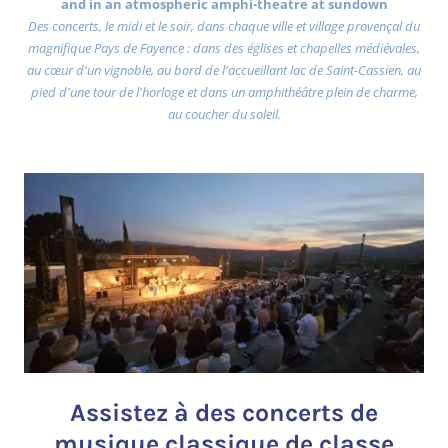
and in an atmospheric amphi-theatre at sundown
Des concerts, le midi et le soir, dans chaque ville et village provençal du
magnifique Pays de Fayence : dans des églises et chapelles médiévales,
au cœur d'un vignoble, au bord de l'accueillant lac de Saint-Cassien, au
pied d'une tour de l'horloge et dans un amphithéâtre plein de charme,
au coucher du soleil.
Assistez à des concerts de
musique classique de classe