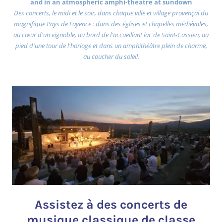
and in an atmospheric amphi-theatre at sundown
Des concerts, le midi et le soir, dans chaque ville et village provençal du
magnifique Pays de Fayence : dans des églises et chapelles médiévales,
au cœur d'un vignoble, au bord de l'accueillant lac de Saint-Cassien, au
pied d'une tour de l'horloge et dans un amphithéâtre plein de charme,
au coucher du soleil.
Assistez à des concerts de
musique classique de classe