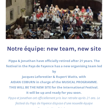
Notre équipe: new team, new site
Pippa & Jonathan have officially retired after 21 years. The
festival in the Pays de Fayence has a new organising team led
by
Jacques Leforestier & Rupert Watts, with
AIDAN COBURN in charge of the MUSICAL PROGRAMME.
THIS WILL BE THE NEW SITE for the International Festival.
It will be up and ready for you soon.
Pippa et Jonathan ont officiellement pris leur retraite après 21 ans. Le
festival du Pays de Fayence dispose d'une nouvelle équipe