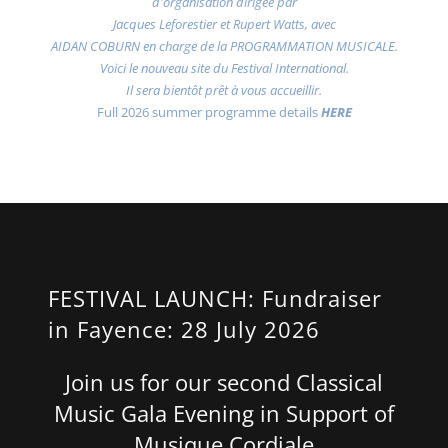
d'organisation dirigée par
Jacques Leforestier et Rupert Watts, avec
AIDAN COBURN en charge de la PROGRAMMATION MUSICALE.
Voici le nouveau site du Festival International.
Il sera bientôt prêt à vous accueillir.
Full 2026 summer programme details
HERE
FESTIVAL LAUNCH: Fundraiser
in Fayence: 28 July 2026
Join us for our second Classical
Music Gala Evening in Support of
Musique Cordiale