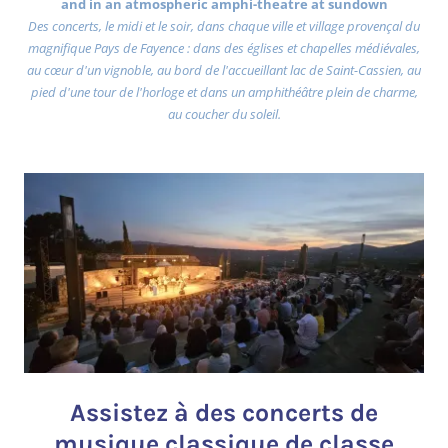
and in an atmospheric amphi-theatre at sundown
Des concerts, le midi et le soir, dans chaque ville et village provençal du
magnifique Pays de Fayence : dans des églises et chapelles médiévales,
au cœur d'un vignoble, au bord de l'accueillant lac de Saint-Cassien, au
pied d'une tour de l'horloge et dans un amphithéâtre plein de charme,
au coucher du soleil.
Assistez à des concerts de
musique classique de classe