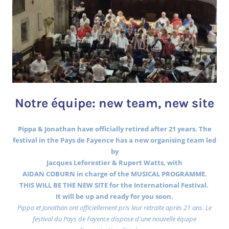
Notre équipe: new team, new site
Pippa & Jonathan have officially retired after 21 years. The
festival in the Pays de Fayence has a new organising team led
by
Jacques Leforestier & Rupert Watts, with
AIDAN COBURN in charge of the MUSICAL PROGRAMME.
THIS WILL BE THE NEW SITE for the International Festival.
It will be up and ready for you soon.
Pippa et Jonathan ont officiellement pris leur retraite après 21 ans. Le
festival du Pays de Fayence dispose d'une nouvelle équipe