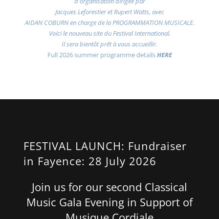
d'organisation dirigée par
Jacques Leforestier et Rupert Watts, avec
AIDAN COBURN en charge de la PROGRAMMATION MUSICALE.
Voici le nouveau site du Festival International.
Il sera bientôt prêt à vous accueillir.
Full 2026 summer programme details
HERE
FESTIVAL LAUNCH: Fundraiser
in Fayence: 28 July 2026
Join us for our second Classical
Music Gala Evening in Support of
Musique Cordiale