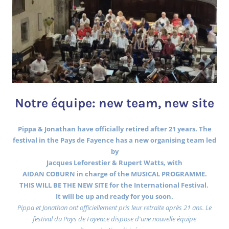
Notre équipe: new team, new site
Pippa & Jonathan have officially retired after 21 years. The
festival in the Pays de Fayence has a new organising team led
by
Jacques Leforestier & Rupert Watts, with
AIDAN COBURN in charge of the MUSICAL PROGRAMME.
THIS WILL BE THE NEW SITE for the International Festival.
It will be up and ready for you soon.
Pippa et Jonathan ont officiellement pris leur retraite après 21 ans. Le
festival du Pays de Fayence dispose d'une nouvelle équipe