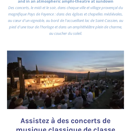
and in an atmospheric amphi-theatre at sundown
Des concerts, le midi et le soir, dans chaque ville et village provençal du
magnifique Pays de Fayence : dans des églises et chapelles médiévales,
au cœur d'un vignoble, au bord de l'accueillant lac de Saint-Cassien, au
pied d'une tour de l'horloge et dans un amphithéâtre plein de charme,
au coucher du soleil.
Assistez à des concerts de
musique classique de classe