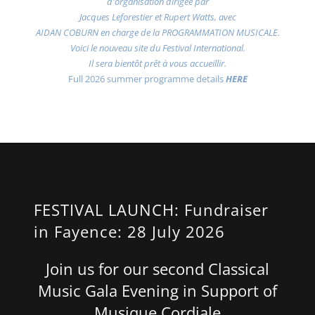
d'organisation dirigée par
Jacques Leforestier et Rupert Watts, avec
AIDAN COBURN en charge de la PROGRAMMATION MUSICALE.
Voici le nouveau site du Festival International.
Il sera bientôt prêt à vous accueillir.
Full 2026 summer programme details
HERE
FESTIVAL LAUNCH: Fundraiser
in Fayence: 28 July 2026
Join us for our second Classical
Music Gala Evening in Support of
Musique Cordiale