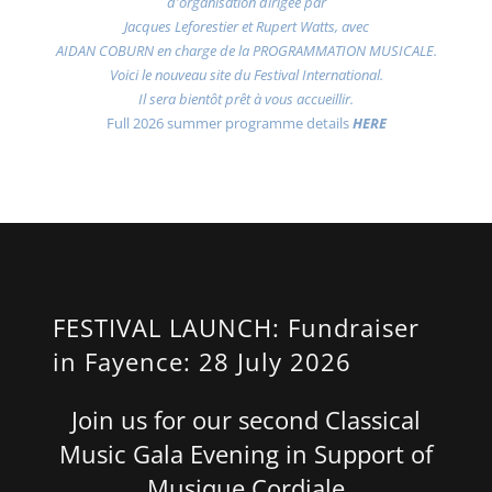
d'organisation dirigée par
Jacques Leforestier et Rupert Watts, avec
AIDAN COBURN en charge de la PROGRAMMATION MUSICALE.
Voici le nouveau site du Festival International.
Il sera bientôt prêt à vous accueillir.
Full 2026 summer programme details
HERE
FESTIVAL LAUNCH: Fundraiser
in Fayence: 28 July 2026
Join us for our second Classical
Music Gala Evening in Support of
Musique Cordiale