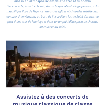
and in an atmospheric amphi-theatre at sundown
Des concerts, le midi et le soir, dans chaque ville et village provençal du
magnifique Pays de Fayence : dans des églises et chapelles médiévales,
au cœur d'un vignoble, au bord de l'accueillant lac de Saint-Cassien, au
pied d'une tour de l'horloge et dans un amphithéâtre plein de charme,
au coucher du soleil.
Assistez à des concerts de
musique classique de classe