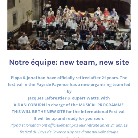
Notre équipe: new team, new site
Pippa & Jonathan have officially retired after 21 years. The
festival in the Pays de Fayence has a new organising team led
by
Jacques Leforestier & Rupert Watts, with
AIDAN COBURN in charge of the MUSICAL PROGRAMME.
THIS WILL BE THE NEW SITE for the International Festival.
It will be up and ready for you soon.
Pippa et Jonathan ont officiellement pris leur retraite après 21 ans. Le
festival du Pays de Fayence dispose d'une nouvelle équipe