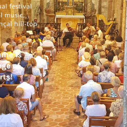
l festival
al music,
nçal hill-top
mme is
nge of