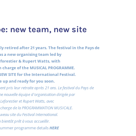
e: new team, new site
y retired after 21 years. The festival in the Pays de
s a new organising team led by
forestier & Rupert Watts, with
 charge of the MUSICAL PROGRAMME.
EW SITE for the International Festival.
 be up and ready for you soon.
ent pris leur retraite après 21 ans. Le festival du Pays de
e nouvelle équipe d'organisation dirigée par
Leforestier et Rupert Watts, avec
charge de la PROGRAMMATION MUSICALE.
uveau site du Festival International.
a bientôt prêt à vous accueillir.
 summer programme details
HERE