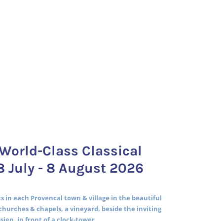
World-Class Classical
8 July - 8 August 2026
 in each Provencal town & village in the beautiful
churches & chapels, a vineyard, beside the inviting
ssien, in front of a clock-tower