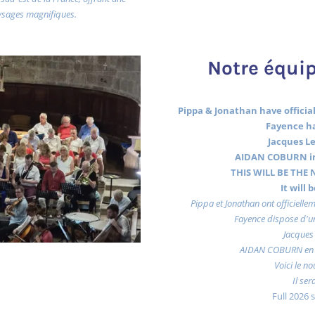
ysages magnifiques.
Notre équip
Pippa & Jonathan have officiall
Fayence ha
Jacques Le
AIDAN COBURN in
THIS WILL BE THE N
It will
Pippa et Jonathan ont officiellem
Fayence dispose d'un
Jacques 
AIDAN COBURN en 
Voici le no
Il ser
Full 2026