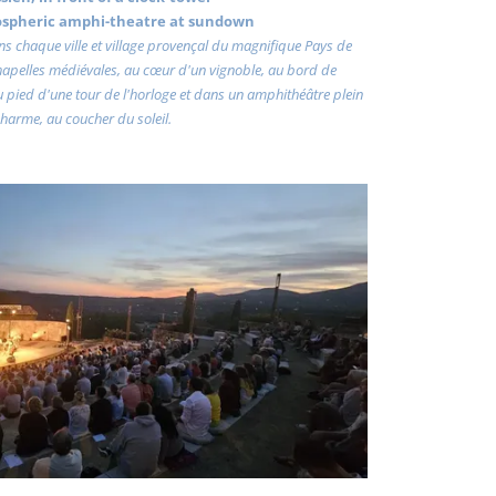
ospheric amphi-theatre at sundown
dans chaque ville et village provençal du magnifique Pays de
chapelles médiévales, au cœur d'un vignoble, au bord de
au pied d'une tour de l'horloge et dans un amphithéâtre plein
harme, au coucher du soleil.