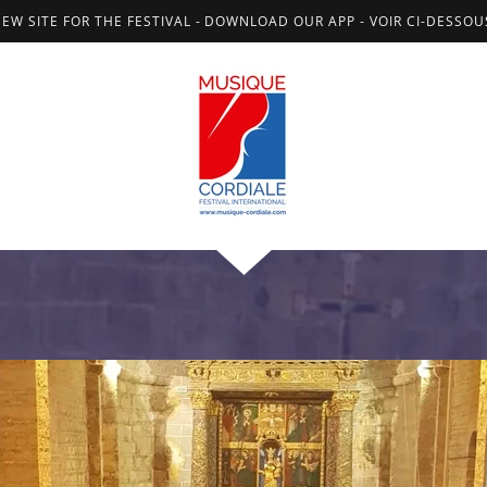
NEW SITE FOR THE FESTIVAL - DOWNLOAD OUR APP - VOIR CI-DESSO