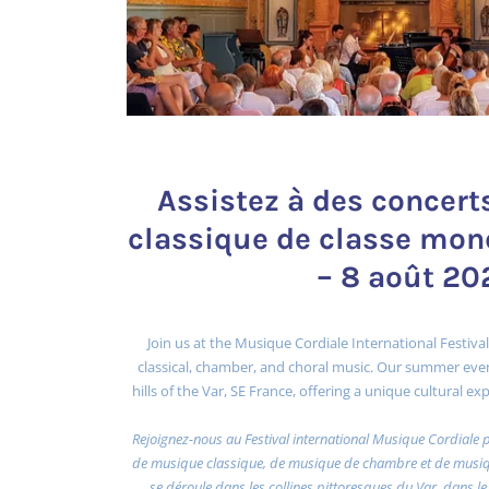
Assistez à des concer
classique de classe mond
– 8 août 20
Join us at the Musique Cordiale International Festival
classical, chamber, and choral music. Our summer even
hills of the Var, SE France, offering a unique cultural 
Rejoignez-nous au Festival international Musique Cordiale 
de musique classique, de musique de chambre et de musiqu
se déroule dans les collines pittoresques du Var, dans le