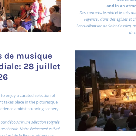
and in an atm
Des concerts, le midi et le soir, 
Fayence : dans des églises et 
l'accueillant lac de Saint-Cassien, 
de c
ts de musique
iale: 28 juillet
26
 to enjoy a curated selection of
t takes place in the picturesque
experience amidst stunning scenery.
pour découvrir une sélection soignée
e chorale. Notre événement estival
 sud-est de la France, offrant une