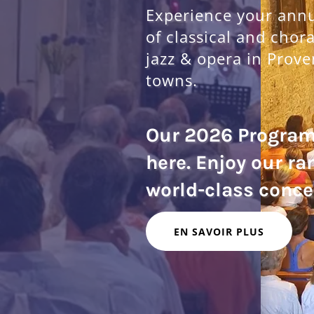
Experience your annua
of classical and chor
jazz & opera in Prove
towns.
Our 2026 Progra
here. Enjoy our ra
EN SAVOIR PLUS