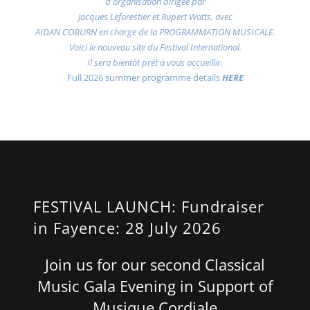
d'organisation dirigée par
Jacques Leforestier et Rupert Watts, avec
AIDAN COBURN en charge de la PROGRAMMATION MUSICALE.
Voici le nouveau site du Festival International.
Il sera bientôt prêt à vous accueillir.
Full 2026 summer programme details
HERE
FESTIVAL LAUNCH: Fundraiser
in Fayence: 28 July 2026
Join us for our second Classical
Music Gala Evening in Support of
Musique Cordiale