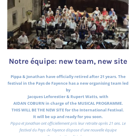
Notre équipe: new team, new site
Pippa & Jonathan have officially retired after 21 years. The
festival in the Pays de Fayence has a new organising team led
by
Jacques Leforestier & Rupert Watts, with
AIDAN COBURN in charge of the MUSICAL PROGRAMME.
THIS WILL BE THE NEW SITE for the International Festival.
It will be up and ready for you soon.
Pippa et Jonathan ont officiellement pris leur retraite après 21 ans. Le
festival du Pays de Fayence dispose d'une nouvelle équipe