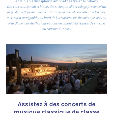
and in an atmospheric amphi-theatre at sundown
Des concerts, le midi et le soir, dans chaque ville et village provençal du
magnifique Pays de Fayence : dans des églises et chapelles médiévales,
au cœur d'un vignoble, au bord de l'accueillant lac de Saint-Cassien, au
pied d'une tour de l'horloge et dans un amphithéâtre plein de charme,
au coucher du soleil.
Assistez à des concerts de
musique classique de classe