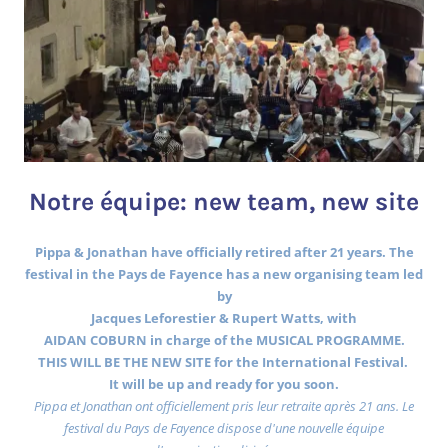
Notre équipe: new team, new site
Pippa & Jonathan have officially retired after 21 years. The
festival in the Pays de Fayence has a new organising team led
by
Jacques Leforestier & Rupert Watts, with
AIDAN COBURN in charge of the MUSICAL PROGRAMME.
THIS WILL BE THE NEW SITE for the International Festival.
It will be up and ready for you soon.
Pippa et Jonathan ont officiellement pris leur retraite après 21 ans. Le
festival du Pays de Fayence dispose d'une nouvelle équipe