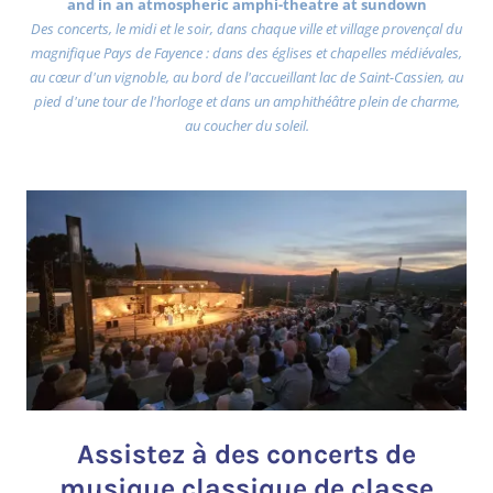
and in an atmospheric amphi-theatre at sundown
Des concerts, le midi et le soir, dans chaque ville et village provençal du
magnifique Pays de Fayence : dans des églises et chapelles médiévales,
au cœur d'un vignoble, au bord de l'accueillant lac de Saint-Cassien, au
pied d'une tour de l'horloge et dans un amphithéâtre plein de charme,
au coucher du soleil.
Assistez à des concerts de
musique classique de classe