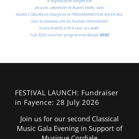
d'organisation dirigée par
Jacques Leforestier et Rupert Watts, avec
AIDAN COBURN en charge de la PROGRAMMATION MUSICALE.
Voici le nouveau site du Festival International.
Il sera bientôt prêt à vous accueillir.
Full 2026 summer programme details
HERE
FESTIVAL LAUNCH: Fundraiser
in Fayence: 28 July 2026
Join us for our second Classical
Music Gala Evening in Support of
Musique Cordiale