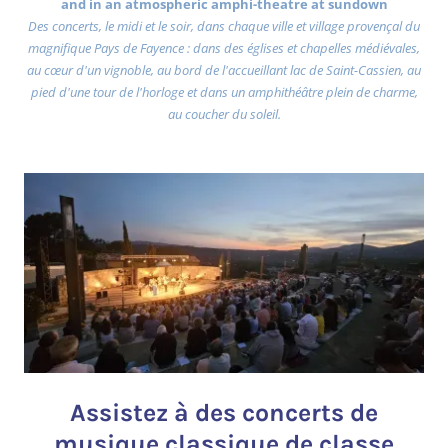
and in an atmospheric amphi-theatre at sundown
Des concerts, le midi et le soir, dans chaque ville et village provençal du
magnifique Pays de Fayence : dans des églises et chapelles médiévales,
au cœur d'un vignoble, au bord de l'accueillant lac de Saint-Cassien, au
pied d'une tour de l'horloge et dans un amphithéâtre plein de charme,
au coucher du soleil.
Assistez à des concerts de
musique classique de classe