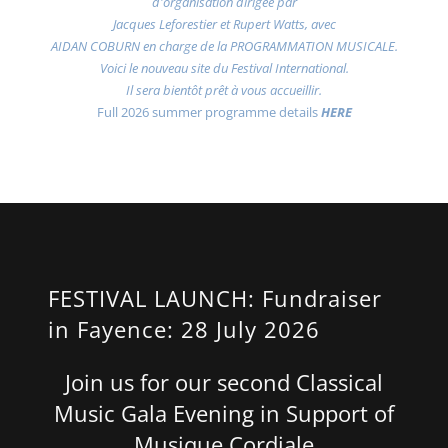
d'organisation dirigée par
Jacques Leforestier et Rupert Watts, avec
AIDAN COBURN en charge de la PROGRAMMATION MUSICALE.
Voici le nouveau site du Festival International.
Il sera bientôt prêt à vous accueillir.
Full 2026 summer programme details
HERE
FESTIVAL LAUNCH: Fundraiser
in Fayence: 28 July 2026
Join us for our second Classical
Music Gala Evening in Support of
Musique Cordiale