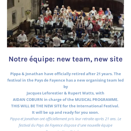
Notre équipe: new team, new site
Pippa & Jonathan have officially retired after 21 years. The
festival in the Pays de Fayence has a new organising team led
by
Jacques Leforestier & Rupert Watts, with
AIDAN COBURN in charge of the MUSICAL PROGRAMME.
THIS WILL BE THE NEW SITE for the International Festival.
It will be up and ready for you soon.
Pippa et Jonathan ont officiellement pris leur retraite après 21 ans. Le
festival du Pays de Fayence dispose d'une nouvelle équipe