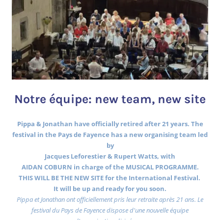
Notre équipe: new team, new site
Pippa & Jonathan have officially retired after 21 years. The
festival in the Pays de Fayence has a new organising team led
by
Jacques Leforestier & Rupert Watts, with
AIDAN COBURN in charge of the MUSICAL PROGRAMME.
THIS WILL BE THE NEW SITE for the International Festival.
It will be up and ready for you soon.
Pippa et Jonathan ont officiellement pris leur retraite après 21 ans. Le
festival du Pays de Fayence dispose d'une nouvelle équipe