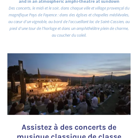
and in an atmospheric amphi-theatre at sundown
Des concerts, le midi et le soir, dans chaque ville et village provençal du
magnifique Pays de Fayence : dans des églises et chapelles médiévales,
au cœur d'un vignoble, au bord de l'accueillant lac de Saint-Cassien, au
pied d'une tour de l'horloge et dans un amphithéâtre plein de charme,
au coucher du soleil.
Assistez à des concerts de
musique classique de classe