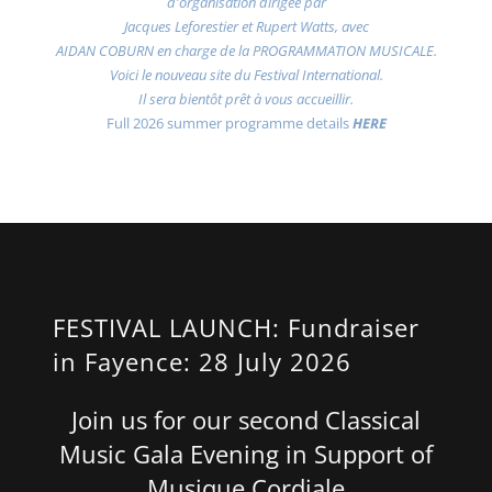
d'organisation dirigée par
Jacques Leforestier et Rupert Watts, avec
AIDAN COBURN en charge de la PROGRAMMATION MUSICALE.
Voici le nouveau site du Festival International.
Il sera bientôt prêt à vous accueillir.
Full 2026 summer programme details
HERE
FESTIVAL LAUNCH: Fundraiser
in Fayence: 28 July 2026
Join us for our second Classical
Music Gala Evening in Support of
Musique Cordiale