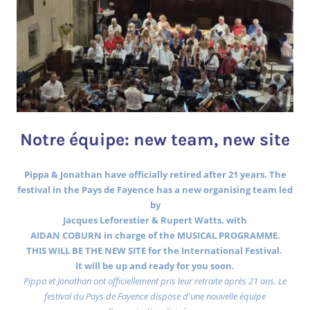
Notre équipe: new team, new site
Pippa & Jonathan have officially retired after 21 years. The
festival in the Pays de Fayence has a new organising team led
by
Jacques Leforestier & Rupert Watts, with
AIDAN COBURN in charge of the MUSICAL PROGRAMME.
THIS WILL BE THE NEW SITE for the International Festival.
It will be up and ready for you soon.
Pippa et Jonathan ont officiellement pris leur retraite après 21 ans. Le
festival du Pays de Fayence dispose d'une nouvelle équipe