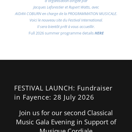
d'organisation dirigée par
Jacques Leforestier et Rupert Watts, avec
AIDAN COBURN en charge de la PROGRAMMATION MUSICALE.
Voici le nouveau site du Festival International.
Il sera bientôt prêt à vous accueillir.
Full 2026 summer programme details
HERE
FESTIVAL LAUNCH: Fundraiser
in Fayence: 28 July 2026
Join us for our second Classical
Music Gala Evening in Support of
Musique Cordiale