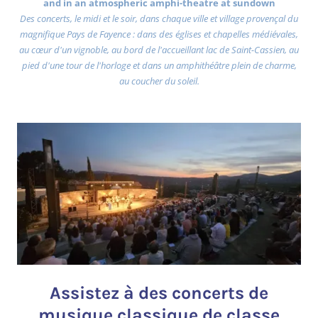
and in an atmospheric amphi-theatre at sundown
Des concerts, le midi et le soir, dans chaque ville et village provençal du
magnifique Pays de Fayence : dans des églises et chapelles médiévales,
au cœur d'un vignoble, au bord de l'accueillant lac de Saint-Cassien, au
pied d'une tour de l'horloge et dans un amphithéâtre plein de charme,
au coucher du soleil.
Assistez à des concerts de
musique classique de classe