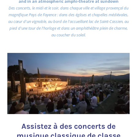
and in an atmospheric amphi-theatre at sundown
Des concerts, le midi et le soir, dans chaque ville et village provençal du
magnifique Pays de Fayence : dans des églises et chapelles médiévales,
au cœur d'un vignoble, au bord de l'accueillant lac de Saint-Cassien, au
pied d'une tour de l'horloge et dans un amphithéâtre plein de charme,
au coucher du soleil.
Assistez à des concerts de
musique classique de classe