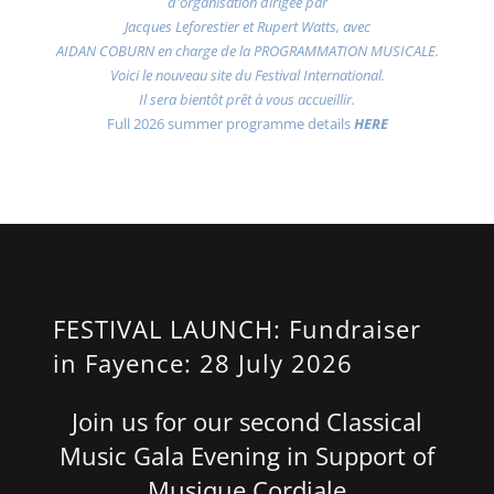
d'organisation dirigée par
Jacques Leforestier et Rupert Watts, avec
AIDAN COBURN en charge de la PROGRAMMATION MUSICALE.
Voici le nouveau site du Festival International.
Il sera bientôt prêt à vous accueillir.
Full 2026 summer programme details
HERE
FESTIVAL LAUNCH: Fundraiser
in Fayence: 28 July 2026
Join us for our second Classical
Music Gala Evening in Support of
Musique Cordiale