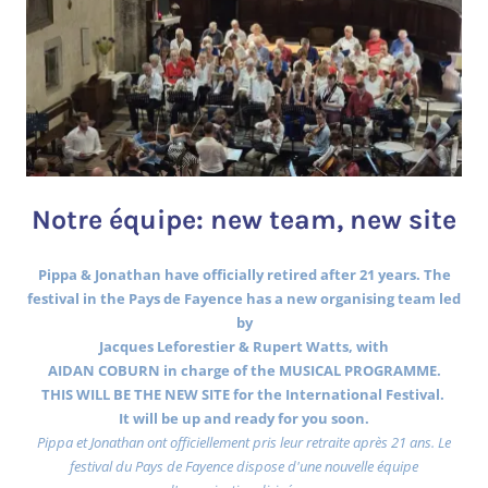
Notre équipe: new team, new site
Pippa & Jonathan have officially retired after 21 years. The
festival in the Pays de Fayence has a new organising team led
by
Jacques Leforestier & Rupert Watts, with
AIDAN COBURN in charge of the MUSICAL PROGRAMME.
THIS WILL BE THE NEW SITE for the International Festival.
It will be up and ready for you soon.
Pippa et Jonathan ont officiellement pris leur retraite après 21 ans. Le
festival du Pays de Fayence dispose d'une nouvelle équipe