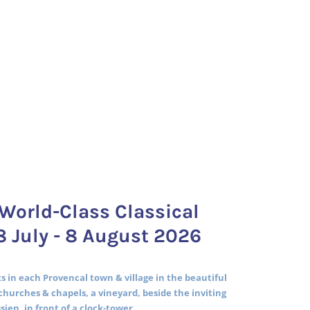
World-Class Classical
8 July - 8 August 2026
 in each Provencal town & village in the beautiful
churches & chapels, a vineyard, beside the inviting
ssien, in front of a clock-tower