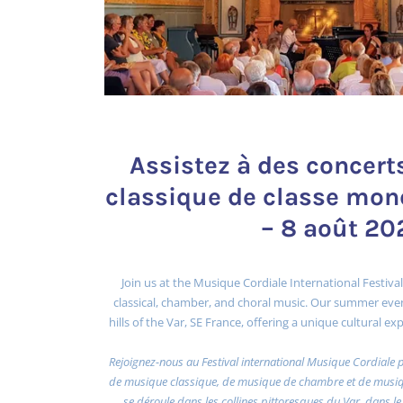
Assistez à des concer
classique de classe mond
– 8 août 20
Join us at the Musique Cordiale International Festival
classical, chamber, and choral music. Our summer even
hills of the Var, SE France, offering a unique cultural 
Rejoignez-nous au Festival international Musique Cordiale 
de musique classique, de musique de chambre et de musiqu
se déroule dans les collines pittoresques du Var, dans le