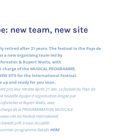
e: new team, new site
y retired after 21 years. The festival in the Pays de
s a new organising team led by
forestier & Rupert Watts, with
 charge of the MUSICAL PROGRAMME.
EW SITE for the International Festival.
 be up and ready for you soon.
ent pris leur retraite après 21 ans. Le festival du Pays de
e nouvelle équipe d'organisation dirigée par
Leforestier et Rupert Watts, avec
charge de la PROGRAMMATION MUSICALE.
uveau site du Festival International.
a bientôt prêt à vous accueillir.
 summer programme details
HERE