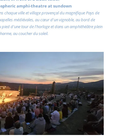
ospheric amphi-theatre at sundown
dans chaque ville et village provençal du magnifique Pays de
chapelles médiévales, au cœur d'un vignoble, au bord de
au pied d'une tour de l'horloge et dans un amphithéâtre plein
harme, au coucher du soleil.