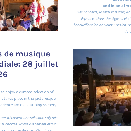
and in an atm
Des concerts, le midi et le soir, 
Fayence : dans des églises et 
l'accueillant lac de Saint-Cassien, 
de c
ts de musique
iale: 28 juillet
26
 to enjoy a curated selection of
t takes place in the picturesque
experience amidst stunning scenery.
pour découvrir une sélection soignée
e chorale. Notre événement estival
 sud-est de la France, offrant une