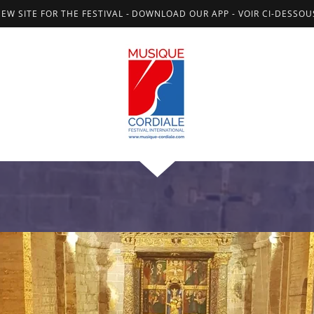
NEW SITE FOR THE FESTIVAL - DOWNLOAD OUR APP - VOIR CI-DESSO