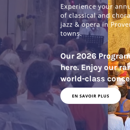
Experience your annua
of classical and chor
jazz & opera in Prove
towns.
Our 2026 Progra
here. Enjoy our ra
EN SAVOIR PLUS