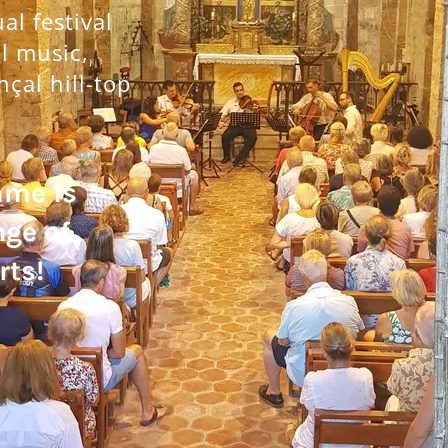
l festival
al music,
nçal hill-top
mme is
nge of