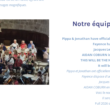
ysages magnifiques.
Notre équip
Pippa & Jonathan have officiall
Fayence ha
Jacques Le
AIDAN COBURN in
THIS WILL BE THE N
It will
Pippa et Jonathan ont officiellem
Fayence dispose d'un
Jacques 
AIDAN COBURN en 
Voici le no
Il ser
Full 2026