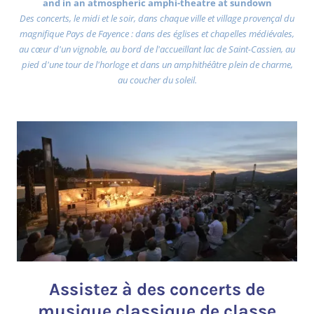
and in an atmospheric amphi-theatre at sundown
Des concerts, le midi et le soir, dans chaque ville et village provençal du
magnifique Pays de Fayence : dans des églises et chapelles médiévales,
au cœur d'un vignoble, au bord de l'accueillant lac de Saint-Cassien, au
pied d'une tour de l'horloge et dans un amphithéâtre plein de charme,
au coucher du soleil.
Assistez à des concerts de
musique classique de classe