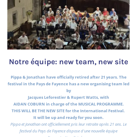
Notre équipe: new team, new site
Pippa & Jonathan have officially retired after 21 years. The
festival in the Pays de Fayence has a new organising team led
by
Jacques Leforestier & Rupert Watts, with
AIDAN COBURN in charge of the MUSICAL PROGRAMME.
THIS WILL BE THE NEW SITE for the International Festival.
It will be up and ready for you soon.
Pippa et Jonathan ont officiellement pris leur retraite après 21 ans. Le
festival du Pays de Fayence dispose d'une nouvelle équipe