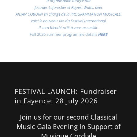
d'organisation dirigée par
Jacques Leforestier et Rupert Watts, avec
AIDAN COBURN en charge de la PROGRAMMATION MUSICALE.
Voici le nouveau site du Festival International.
Il sera bientôt prêt à vous accueillir.
Full 2026 summer programme details
HERE
FESTIVAL LAUNCH: Fundraiser
in Fayence: 28 July 2026
Join us for our second Classical
Music Gala Evening in Support of
Musique Cordiale