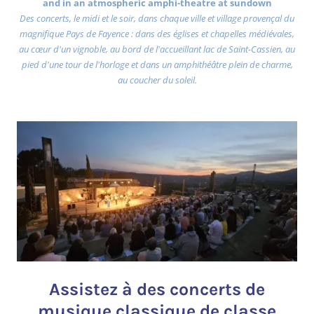
and in an atmospheric amphi-theatre at sundown
Des concerts, le midi et le soir, dans chaque ville et village provençal du
magnifique Pays de Fayence : dans des églises et chapelles médiévales,
au cœur d'un vignoble, au bord de l'accueillant lac de Saint-Cassien, au
pied d'une tour de l'horloge et dans un amphithéâtre plein de charme,
au coucher du soleil.
Assistez à des concerts de
musique classique de classe