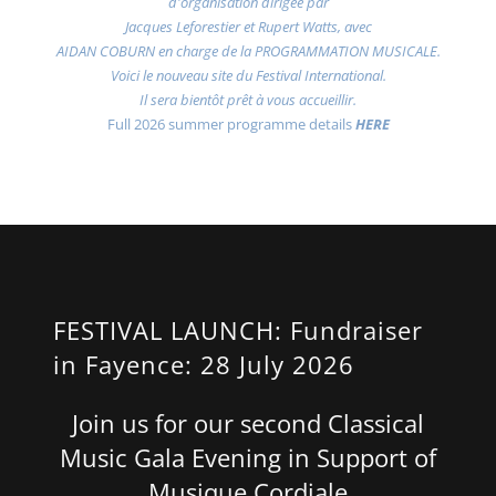
d'organisation dirigée par
Jacques Leforestier et Rupert Watts, avec
AIDAN COBURN en charge de la PROGRAMMATION MUSICALE.
Voici le nouveau site du Festival International.
Il sera bientôt prêt à vous accueillir.
Full 2026 summer programme details
HERE
FESTIVAL LAUNCH: Fundraiser
in Fayence: 28 July 2026
Join us for our second Classical
Music Gala Evening in Support of
Musique Cordiale