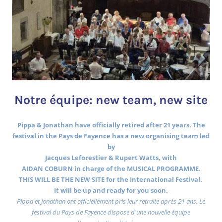
Notre équipe: new team, new site
Pippa & Jonathan have officially retired after 21 years. The
festival in the Pays de Fayence has a new organising team led
by
Jacques Leforestier & Rupert Watts, with
AIDAN COBURN in charge of the MUSICAL PROGRAMME.
THIS WILL BE THE NEW SITE for the International Festival.
It will be up and ready for you soon.
Pippa et Jonathan ont officiellement pris leur retraite après 21 ans. Le
festival du Pays de Fayence dispose d'une nouvelle équipe