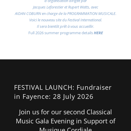
d'organisation dirigée par
Jacques Leforestier et Rupert Watts, avec
AIDAN COBURN en charge de la PROGRAMMATION MUSICALE.
Voici le nouveau site du Festival International.
Il sera bientôt prêt à vous accueillir.
Full 2026 summer programme details
HERE
FESTIVAL LAUNCH: Fundraiser
in Fayence: 28 July 2026
Join us for our second Classical
Music Gala Evening in Support of
Musique Cordiale