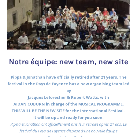
Notre équipe: new team, new site
Pippa & Jonathan have officially retired after 21 years. The
festival in the Pays de Fayence has a new organising team led
by
Jacques Leforestier & Rupert Watts, with
AIDAN COBURN in charge of the MUSICAL PROGRAMME.
THIS WILL BE THE NEW SITE for the International Festival.
It will be up and ready for you soon.
Pippa et Jonathan ont officiellement pris leur retraite après 21 ans. Le
festival du Pays de Fayence dispose d'une nouvelle équipe