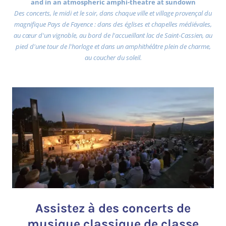
and in an atmospheric amphi-theatre at sundown
Des concerts, le midi et le soir, dans chaque ville et village provençal du
magnifique Pays de Fayence : dans des églises et chapelles médiévales,
au cœur d'un vignoble, au bord de l'accueillant lac de Saint-Cassien, au
pied d'une tour de l'horloge et dans un amphithéâtre plein de charme,
au coucher du soleil.
Assistez à des concerts de
musique classique de classe