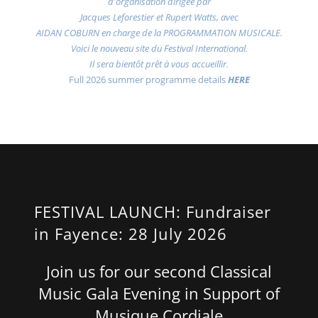
d'organisation dirigée par
Jacques Leforestier et Rupert Watts, avec
AIDAN COBURN en charge de la PROGRAMMATION MUSICALE.
Voici le nouveau site du Festival International.
Il sera bientôt prêt à vous accueillir.
Full 2026 summer programme details
HERE
FESTIVAL LAUNCH: Fundraiser
in Fayence: 28 July 2026
Join us for our second Classical
Music Gala Evening in Support of
Musique Cordiale