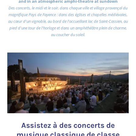
and in an atmospheric amphi-theatre at sundown
Des concerts, le midi et le soir, dans chaque ville et village provençal du
magnifique Pays de Fayence : dans des églises et chapelles médiévales,
au cœur d'un vignoble, au bord de l'accueillant lac de Saint-Cassien, au
pied d'une tour de l'horloge et dans un amphithéâtre plein de charme,
au coucher du soleil.
Assistez à des concerts de
musique classique de classe