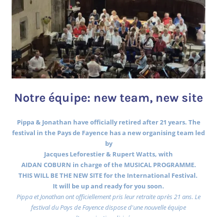
Notre équipe: new team, new site
Pippa & Jonathan have officially retired after 21 years. The
festival in the Pays de Fayence has a new organising team led
by
Jacques Leforestier & Rupert Watts, with
AIDAN COBURN in charge of the MUSICAL PROGRAMME.
THIS WILL BE THE NEW SITE for the International Festival.
It will be up and ready for you soon.
Pippa et Jonathan ont officiellement pris leur retraite après 21 ans. Le
festival du Pays de Fayence dispose d'une nouvelle équipe