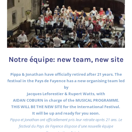
Notre équipe: new team, new site
Pippa & Jonathan have officially retired after 21 years. The
festival in the Pays de Fayence has a new organising team led
by
Jacques Leforestier & Rupert Watts, with
AIDAN COBURN in charge of the MUSICAL PROGRAMME.
THIS WILL BE THE NEW SITE for the International Festival.
It will be up and ready for you soon.
Pippa et Jonathan ont officiellement pris leur retraite après 21 ans. Le
festival du Pays de Fayence dispose d'une nouvelle équipe