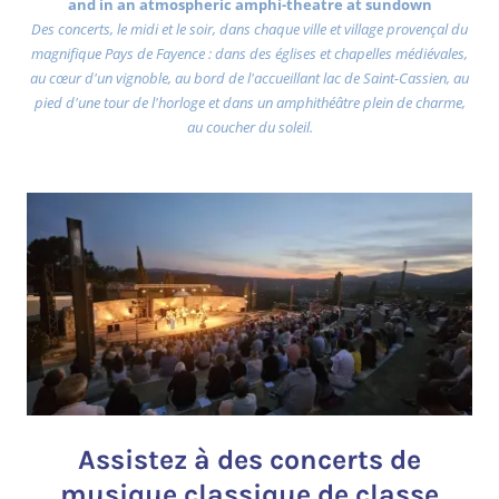
and in an atmospheric amphi-theatre at sundown
Des concerts, le midi et le soir, dans chaque ville et village provençal du
magnifique Pays de Fayence : dans des églises et chapelles médiévales,
au cœur d'un vignoble, au bord de l'accueillant lac de Saint-Cassien, au
pied d'une tour de l'horloge et dans un amphithéâtre plein de charme,
au coucher du soleil.
Assistez à des concerts de
musique classique de classe