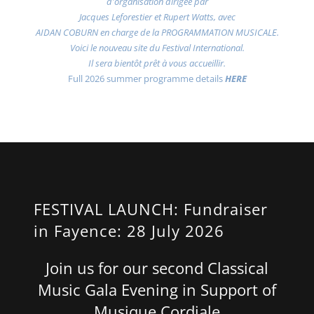
d'organisation dirigée par
Jacques Leforestier et Rupert Watts, avec
AIDAN COBURN en charge de la PROGRAMMATION MUSICALE.
Voici le nouveau site du Festival International.
Il sera bientôt prêt à vous accueillir.
Full 2026 summer programme details
HERE
FESTIVAL LAUNCH: Fundraiser
in Fayence: 28 July 2026
Join us for our second Classical
Music Gala Evening in Support of
Musique Cordiale