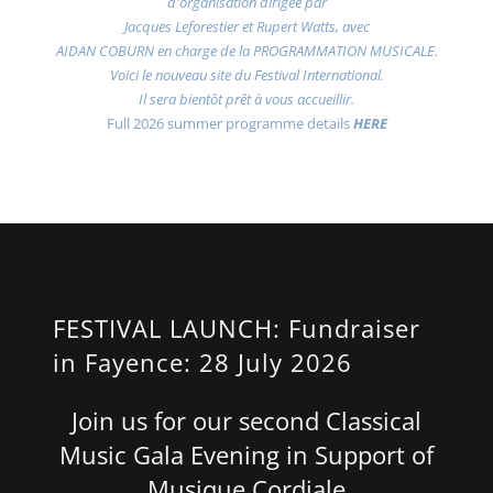
d'organisation dirigée par
Jacques Leforestier et Rupert Watts, avec
AIDAN COBURN en charge de la PROGRAMMATION MUSICALE.
Voici le nouveau site du Festival International.
Il sera bientôt prêt à vous accueillir.
Full 2026 summer programme details
HERE
FESTIVAL LAUNCH: Fundraiser
in Fayence: 28 July 2026
Join us for our second Classical
Music Gala Evening in Support of
Musique Cordiale