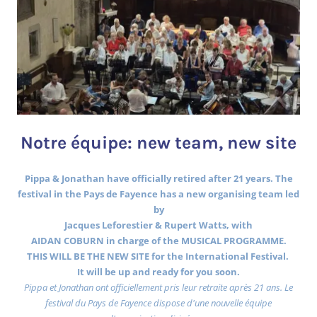
Notre équipe: new team, new site
Pippa & Jonathan have officially retired after 21 years. The
festival in the Pays de Fayence has a new organising team led
by
Jacques Leforestier & Rupert Watts, with
AIDAN COBURN in charge of the MUSICAL PROGRAMME.
THIS WILL BE THE NEW SITE for the International Festival.
It will be up and ready for you soon.
Pippa et Jonathan ont officiellement pris leur retraite après 21 ans. Le
festival du Pays de Fayence dispose d'une nouvelle équipe