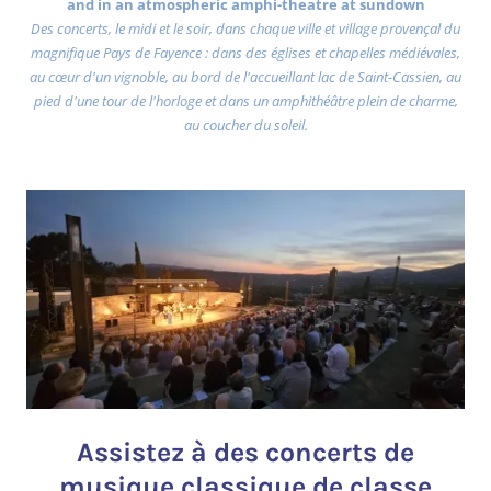
and in an atmospheric amphi-theatre at sundown
Des concerts, le midi et le soir, dans chaque ville et village provençal du
magnifique Pays de Fayence : dans des églises et chapelles médiévales,
au cœur d'un vignoble, au bord de l'accueillant lac de Saint-Cassien, au
pied d'une tour de l'horloge et dans un amphithéâtre plein de charme,
au coucher du soleil.
Assistez à des concerts de
musique classique de classe