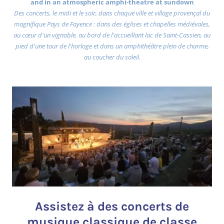
and in an atmospheric amphi-theatre at sundown
Des concerts, le midi et le soir, dans chaque ville et village provençal du
magnifique Pays de Fayence : dans des églises et chapelles médiévales,
au cœur d'un vignoble, au bord de l'accueillant lac de Saint-Cassien, au
pied d'une tour de l'horloge et dans un amphithéâtre plein de charme,
au coucher du soleil.
Assistez à des concerts de
musique classique de classe