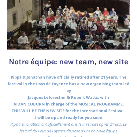
Notre équipe: new team, new site
Pippa & Jonathan have officially retired after 21 years. The
festival in the Pays de Fayence has a new organising team led
by
Jacques Leforestier & Rupert Watts, with
AIDAN COBURN in charge of the MUSICAL PROGRAMME.
THIS WILL BE THE NEW SITE for the International Festival.
It will be up and ready for you soon.
Pippa et Jonathan ont officiellement pris leur retraite après 21 ans. Le
festival du Pays de Fayence dispose d'une nouvelle équipe