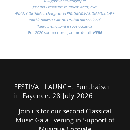
d'organisation dirigée par
Jacques Leforestier et Rupert Watts, avec
AIDAN COBURN en charge de la PROGRAMMATION MUSICALE.
Voici le nouveau site du Festival International.
Il sera bientôt prêt à vous accueillir.
Full 2026 summer programme details
HERE
FESTIVAL LAUNCH: Fundraiser
in Fayence: 28 July 2026
Join us for our second Classical
Music Gala Evening in Support of
Musique Cordiale