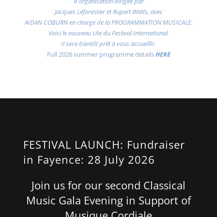
d'organisation dirigée par
Jacques Leforestier et Rupert Watts, avec
AIDAN COBURN en charge de la PROGRAMMATION MUSICALE.
Voici le nouveau site du Festival International.
Il sera bientôt prêt à vous accueillir.
Full 2026 summer programme details
HERE
FESTIVAL LAUNCH: Fundraiser
in Fayence: 28 July 2026
Join us for our second Classical
Music Gala Evening in Support of
Musique Cordiale