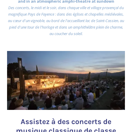
and in an atmospheric amphi-theatre at sundown
Des concerts, le midi et le soir, dans chaque ville et village provençal du
magnifique Pays de Fayence : dans des églises et chapelles médiévales,
au cœur d'un vignoble, au bord de l'accueillant lac de Saint-Cassien, au
pied d'une tour de l'horloge et dans un amphithéâtre plein de charme,
au coucher du soleil.
Assistez à des concerts de
musique classique de classe