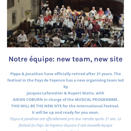
Notre équipe: new team, new site
Pippa & Jonathan have officially retired after 21 years. The
festival in the Pays de Fayence has a new organising team led
by
Jacques Leforestier & Rupert Watts, with
AIDAN COBURN in charge of the MUSICAL PROGRAMME.
THIS WILL BE THE NEW SITE for the International Festival.
It will be up and ready for you soon.
Pippa et Jonathan ont officiellement pris leur retraite après 21 ans. Le
festival du Pays de Fayence dispose d'une nouvelle équipe