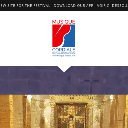
NEW SITE FOR THE FESTIVAL - DOWNLOAD OUR APP - VOIR CI-DESSO