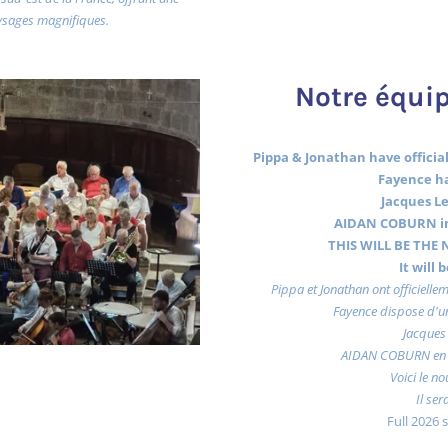
ysages magnifiques.
Notre équip
Pippa & Jonathan have officiall
Fayence ha
Jacques Le
AIDAN COBURN in
THIS WILL BE THE N
It will
Pippa et Jonathan ont officiellem
Fayence dispose d'un
Jacques 
AIDAN COBURN en 
Voici le no
Il ser
Full 2026