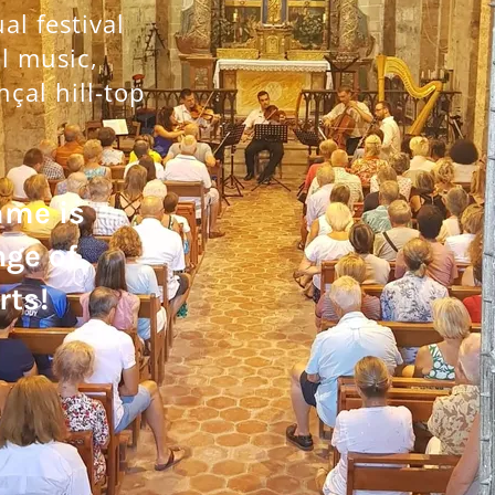
l festival
al music,
nçal hill-top
mme is
nge of