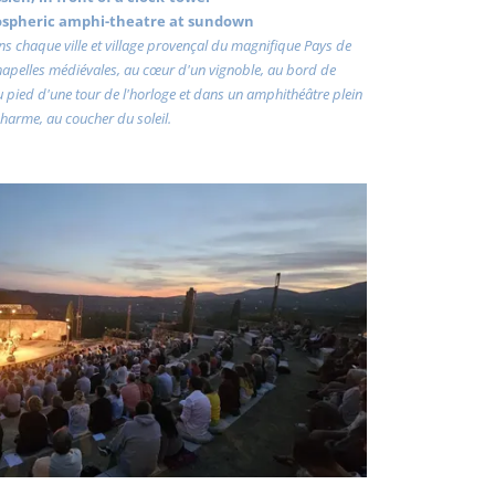
ospheric amphi-theatre at sundown
dans chaque ville et village provençal du magnifique Pays de
chapelles médiévales, au cœur d'un vignoble, au bord de
au pied d'une tour de l'horloge et dans un amphithéâtre plein
harme, au coucher du soleil.