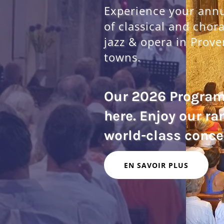
Experience your annua
of classical and chor
jazz & opera in Prove
towns.
Our 2026 Progra
here. Enjoy our ra
EN SAVOIR PLUS