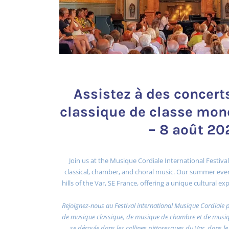
Assistez à des concer
classique de classe mond
– 8 août 20
Join us at the Musique Cordiale International Festival
classical, chamber, and choral music. Our summer even
hills of the Var, SE France, offering a unique cultural 
Rejoignez-nous au Festival international Musique Cordiale 
de musique classique, de musique de chambre et de musiqu
se déroule dans les collines pittoresques du Var, dans le