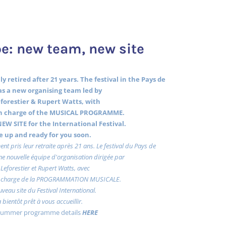
e: new team, new site
y retired after 21 years. The festival in the Pays de
s a new organising team led by
forestier & Rupert Watts, with
 charge of the MUSICAL PROGRAMME.
EW SITE for the International Festival.
 be up and ready for you soon.
ent pris leur retraite après 21 ans. Le festival du Pays de
e nouvelle équipe d'organisation dirigée par
Leforestier et Rupert Watts, avec
charge de la PROGRAMMATION MUSICALE.
uveau site du Festival International.
a bientôt prêt à vous accueillir.
 summer programme details
HERE