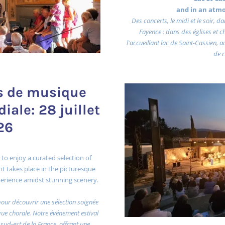
and in an atm
Des concerts, le midi et le soir, 
Fayence : dans des églises et 
l'accueillant lac de Saint-Cassien, 
de c
ts de musique
iale: 28 juillet
26
 to enjoy a curated selection of
t takes place in the picturesque
experience amidst stunning scenery.
pour découvrir une sélection soignée
e chorale. Notre événement estival
 sud-est de la France, offrant une