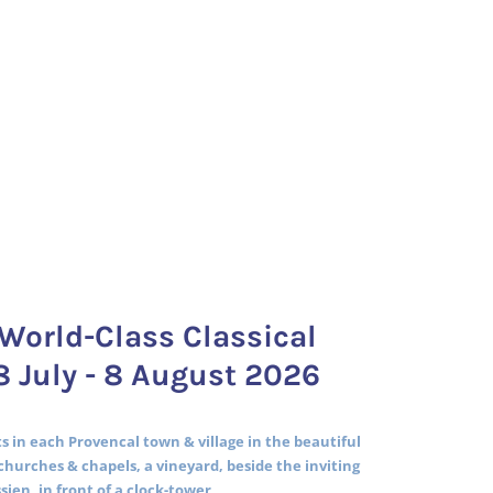
World-Class Classical
8 July - 8 August 2026
 in each Provencal town & village in the beautiful
churches & chapels, a vineyard, beside the inviting
ssien, in front of a clock-tower