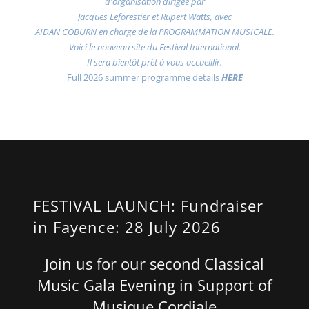
d'organisation dirigée par
Jacques Leforestier et Rupert Watts, avec
AIDAN COBURN en charge de la PROGRAMMATION MUSICALE.
Voici le nouveau site du Festival International.
Il sera bientôt prêt à vous accueillir.
Full 2026 summer programme details
HERE
FESTIVAL LAUNCH: Fundraiser
in Fayence: 28 July 2026
Join us for our second Classical
Music Gala Evening in Support of
Musique Cordiale