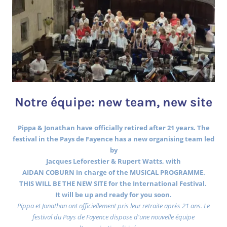
Notre équipe: new team, new site
Pippa & Jonathan have officially retired after 21 years. The
festival in the Pays de Fayence has a new organising team led
by
Jacques Leforestier & Rupert Watts, with
AIDAN COBURN in charge of the MUSICAL PROGRAMME.
THIS WILL BE THE NEW SITE for the International Festival.
It will be up and ready for you soon.
Pippa et Jonathan ont officiellement pris leur retraite après 21 ans. Le
festival du Pays de Fayence dispose d'une nouvelle équipe