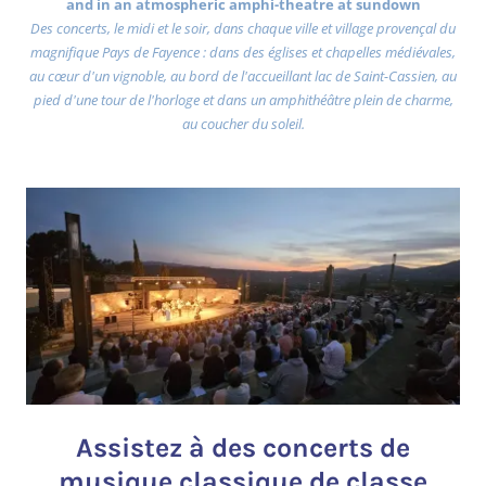
and in an atmospheric amphi-theatre at sundown
Des concerts, le midi et le soir, dans chaque ville et village provençal du
magnifique Pays de Fayence : dans des églises et chapelles médiévales,
au cœur d'un vignoble, au bord de l'accueillant lac de Saint-Cassien, au
pied d'une tour de l'horloge et dans un amphithéâtre plein de charme,
au coucher du soleil.
Assistez à des concerts de
musique classique de classe