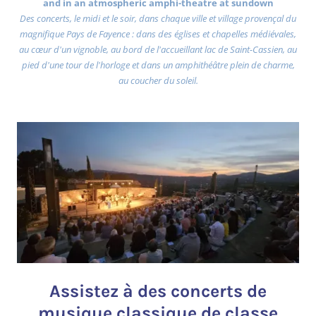
and in an atmospheric amphi-theatre at sundown
Des concerts, le midi et le soir, dans chaque ville et village provençal du
magnifique Pays de Fayence : dans des églises et chapelles médiévales,
au cœur d'un vignoble, au bord de l'accueillant lac de Saint-Cassien, au
pied d'une tour de l'horloge et dans un amphithéâtre plein de charme,
au coucher du soleil.
Assistez à des concerts de
musique classique de classe