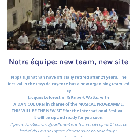
Notre équipe: new team, new site
Pippa & Jonathan have officially retired after 21 years. The
festival in the Pays de Fayence has a new organising team led
by
Jacques Leforestier & Rupert Watts, with
AIDAN COBURN in charge of the MUSICAL PROGRAMME.
THIS WILL BE THE NEW SITE for the International Festival.
It will be up and ready for you soon.
Pippa et Jonathan ont officiellement pris leur retraite après 21 ans. Le
festival du Pays de Fayence dispose d'une nouvelle équipe