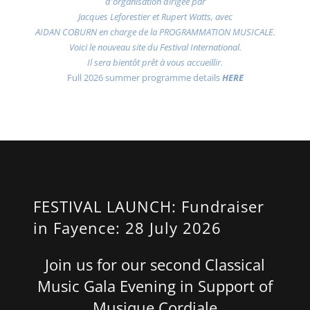
d'organisation dirigée par
Jacques Leforestier et Rupert Watts, avec
AIDAN COBURN en charge de la PROGRAMMATION MUSICALE.
Voici le nouveau site du Festival International.
Il sera bientôt prêt à vous accueillir.
Full 2026 summer programme details
HERE
FESTIVAL LAUNCH: Fundraiser
in Fayence: 28 July 2026
Join us for our second Classical
Music Gala Evening in Support of
Musique Cordiale