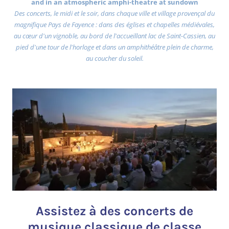
and in an atmospheric amphi-theatre at sundown
Des concerts, le midi et le soir, dans chaque ville et village provençal du
magnifique Pays de Fayence : dans des églises et chapelles médiévales,
au cœur d'un vignoble, au bord de l'accueillant lac de Saint-Cassien, au
pied d'une tour de l'horloge et dans un amphithéâtre plein de charme,
au coucher du soleil.
Assistez à des concerts de
musique classique de classe