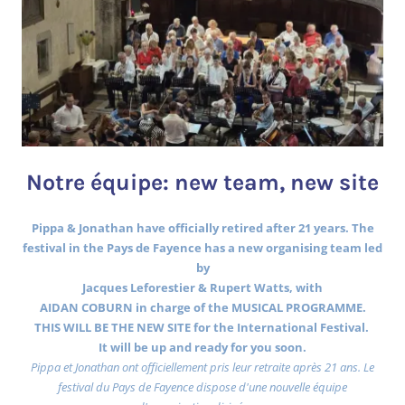
Notre équipe: new team, new site
Pippa & Jonathan have officially retired after 21 years. The
festival in the Pays de Fayence has a new organising team led
by
Jacques Leforestier & Rupert Watts, with
AIDAN COBURN in charge of the MUSICAL PROGRAMME.
THIS WILL BE THE NEW SITE for the International Festival.
It will be up and ready for you soon.
Pippa et Jonathan ont officiellement pris leur retraite après 21 ans. Le
festival du Pays de Fayence dispose d'une nouvelle équipe