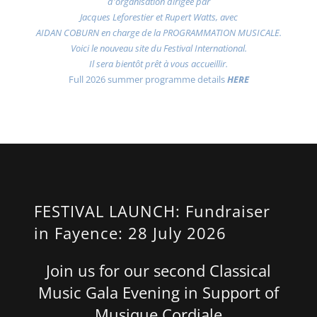
d'organisation dirigée par
Jacques Leforestier et Rupert Watts, avec
AIDAN COBURN en charge de la PROGRAMMATION MUSICALE.
Voici le nouveau site du Festival International.
Il sera bientôt prêt à vous accueillir.
Full 2026 summer programme details
HERE
FESTIVAL LAUNCH: Fundraiser
in Fayence: 28 July 2026
Join us for our second Classical
Music Gala Evening in Support of
Musique Cordiale