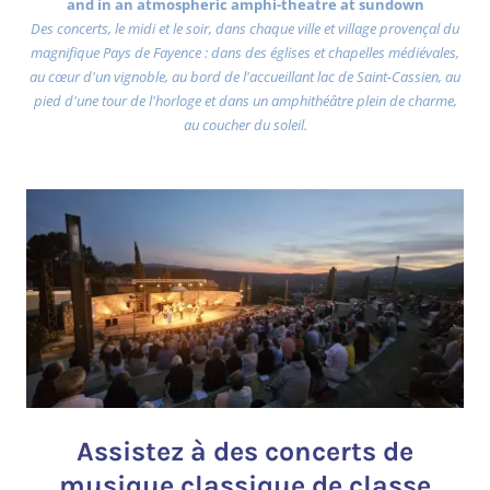
and in an atmospheric amphi-theatre at sundown
Des concerts, le midi et le soir, dans chaque ville et village provençal du
magnifique Pays de Fayence : dans des églises et chapelles médiévales,
au cœur d'un vignoble, au bord de l'accueillant lac de Saint-Cassien, au
pied d'une tour de l'horloge et dans un amphithéâtre plein de charme,
au coucher du soleil.
Assistez à des concerts de
musique classique de classe