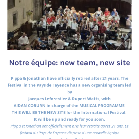
Notre équipe: new team, new site
Pippa & Jonathan have officially retired after 21 years. The
festival in the Pays de Fayence has a new organising team led
by
Jacques Leforestier & Rupert Watts, with
AIDAN COBURN in charge of the MUSICAL PROGRAMME.
THIS WILL BE THE NEW SITE for the International Festival.
It will be up and ready for you soon.
Pippa et Jonathan ont officiellement pris leur retraite après 21 ans. Le
festival du Pays de Fayence dispose d'une nouvelle équipe