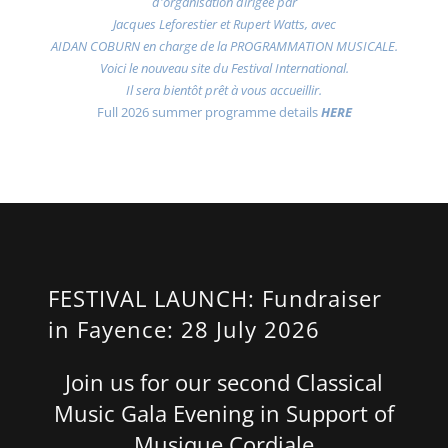
d'organisation dirigée par
Jacques Leforestier et Rupert Watts, avec
AIDAN COBURN en charge de la PROGRAMMATION MUSICALE.
Voici le nouveau site du Festival International.
Il sera bientôt prêt à vous accueillir.
Full 2026 summer programme details
HERE
FESTIVAL LAUNCH: Fundraiser
in Fayence: 28 July 2026
Join us for our second Classical
Music Gala Evening in Support of
Musique Cordiale