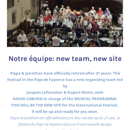
Notre équipe: new team, new site
Pippa & Jonathan have officially retired after 21 years. The
festival in the Pays de Fayence has a new organising team led
by
Jacques Leforestier & Rupert Watts, with
AIDAN COBURN in charge of the MUSICAL PROGRAMME.
THIS WILL BE THE NEW SITE for the International Festival.
It will be up and ready for you soon.
Pippa et Jonathan ont officiellement pris leur retraite après 21 ans. Le
festival du Pays de Fayence dispose d'une nouvelle équipe