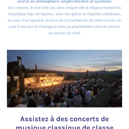
and in an atmospheric amphi-theatre at sundown
Des concerts, le midi et le soir, dans chaque ville et village provençal du
magnifique Pays de Fayence : dans des églises et chapelles médiévales,
au cœur d'un vignoble, au bord de l'accueillant lac de Saint-Cassien, au
pied d'une tour de l'horloge et dans un amphithéâtre plein de charme,
au coucher du soleil.
Assistez à des concerts de
musique classique de classe