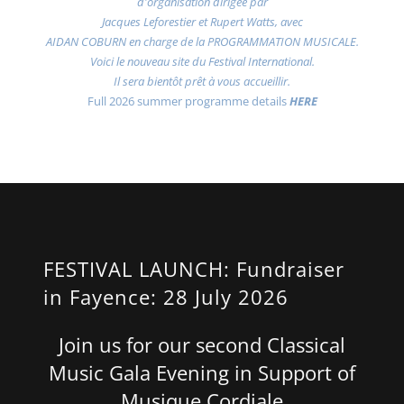
d'organisation dirigée par
Jacques Leforestier et Rupert Watts, avec
AIDAN COBURN en charge de la PROGRAMMATION MUSICALE.
Voici le nouveau site du Festival International.
Il sera bientôt prêt à vous accueillir.
Full 2026 summer programme details
HERE
FESTIVAL LAUNCH: Fundraiser
in Fayence: 28 July 2026
Join us for our second Classical
Music Gala Evening in Support of
Musique Cordiale