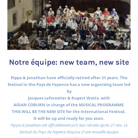
Notre équipe: new team, new site
Pippa & Jonathan have officially retired after 21 years. The
festival in the Pays de Fayence has a new organising team led
by
Jacques Leforestier & Rupert Watts, with
AIDAN COBURN in charge of the MUSICAL PROGRAMME.
THIS WILL BE THE NEW SITE for the International Festival.
It will be up and ready for you soon.
Pippa et Jonathan ont officiellement pris leur retraite après 21 ans. Le
festival du Pays de Fayence dispose d'une nouvelle équipe