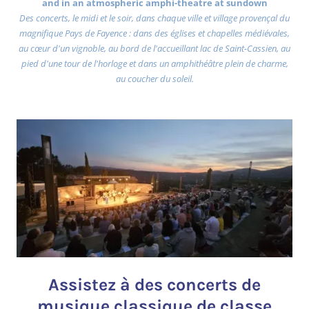
and in an atmospheric amphi-theatre at sundown
Des concerts, le midi et le soir, dans chaque ville et village provençal du
magnifique Pays de Fayence : dans des églises et chapelles médiévales,
au cœur d'un vignoble, au bord de l'accueillant lac de Saint-Cassien, au
pied d'une tour de l'horloge et dans un amphithéâtre plein de charme,
au coucher du soleil.
Assistez à des concerts de
musique classique de classe