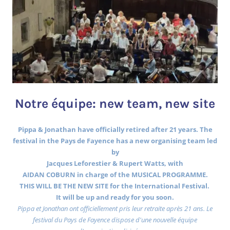
Notre équipe: new team, new site
Pippa & Jonathan have officially retired after 21 years. The
festival in the Pays de Fayence has a new organising team led
by
Jacques Leforestier & Rupert Watts, with
AIDAN COBURN in charge of the MUSICAL PROGRAMME.
THIS WILL BE THE NEW SITE for the International Festival.
It will be up and ready for you soon.
Pippa et Jonathan ont officiellement pris leur retraite après 21 ans. Le
festival du Pays de Fayence dispose d'une nouvelle équipe