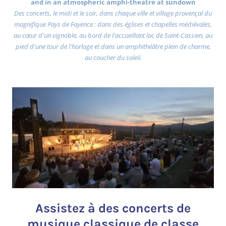
and in an atmospheric amphi-theatre at sundown
Des concerts, le midi et le soir, dans chaque ville et village provençal du
magnifique Pays de Fayence : dans des églises et chapelles médiévales,
au cœur d'un vignoble, au bord de l'accueillant lac de Saint-Cassien, au
pied d'une tour de l'horloge et dans un amphithéâtre plein de charme,
au coucher du soleil.
Assistez à des concerts de
musique classique de classe