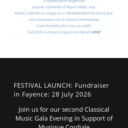
d'organisation dirigée par
Jacques Leforestier et Rupert Watts, avec
AIDAN COBURN en charge de la PROGRAMMATION MUSICALE.
Voici le nouveau site du Festival International.
Il sera bientôt prêt à vous accueillir.
Full 2026 summer programme details
HERE
FESTIVAL LAUNCH: Fundraiser
in Fayence: 28 July 2026
Join us for our second Classical
Music Gala Evening in Support of
Musique Cordiale