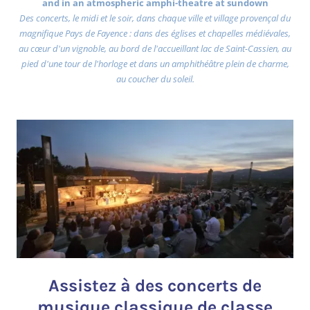
and in an atmospheric amphi-theatre at sundown
Des concerts, le midi et le soir, dans chaque ville et village provençal du
magnifique Pays de Fayence : dans des églises et chapelles médiévales,
au cœur d'un vignoble, au bord de l'accueillant lac de Saint-Cassien, au
pied d'une tour de l'horloge et dans un amphithéâtre plein de charme,
au coucher du soleil.
Assistez à des concerts de
musique classique de classe