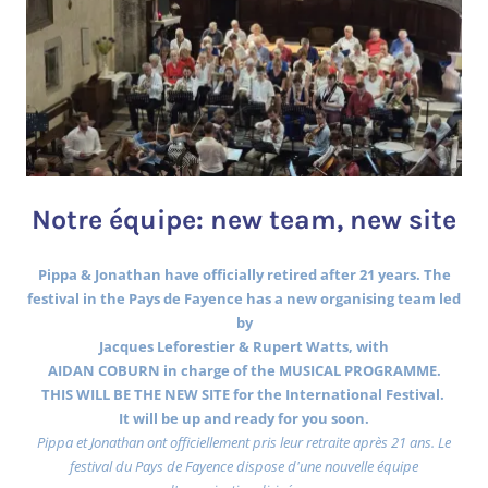
Notre équipe: new team, new site
Pippa & Jonathan have officially retired after 21 years. The
festival in the Pays de Fayence has a new organising team led
by
Jacques Leforestier & Rupert Watts, with
AIDAN COBURN in charge of the MUSICAL PROGRAMME.
THIS WILL BE THE NEW SITE for the International Festival.
It will be up and ready for you soon.
Pippa et Jonathan ont officiellement pris leur retraite après 21 ans. Le
festival du Pays de Fayence dispose d'une nouvelle équipe