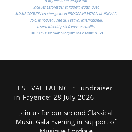
d'organisation dirigée par
Jacques Leforestier et Rupert Watts, avec
AIDAN COBURN en charge de la PROGRAMMATION MUSICALE.
Voici le nouveau site du Festival International.
Il sera bientôt prêt à vous accueillir.
Full 2026 summer programme details
HERE
FESTIVAL LAUNCH: Fundraiser
in Fayence: 28 July 2026
Join us for our second Classical
Music Gala Evening in Support of
Musique Cordiale