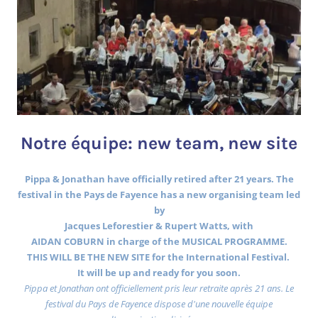
Notre équipe: new team, new site
Pippa & Jonathan have officially retired after 21 years. The
festival in the Pays de Fayence has a new organising team led
by
Jacques Leforestier & Rupert Watts, with
AIDAN COBURN in charge of the MUSICAL PROGRAMME.
THIS WILL BE THE NEW SITE for the International Festival.
It will be up and ready for you soon.
Pippa et Jonathan ont officiellement pris leur retraite après 21 ans. Le
festival du Pays de Fayence dispose d'une nouvelle équipe