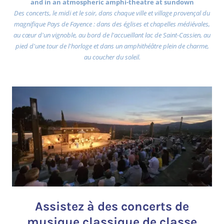
and in an atmospheric amphi-theatre at sundown
Des concerts, le midi et le soir, dans chaque ville et village provençal du
magnifique Pays de Fayence : dans des églises et chapelles médiévales,
au cœur d'un vignoble, au bord de l'accueillant lac de Saint-Cassien, au
pied d'une tour de l'horloge et dans un amphithéâtre plein de charme,
au coucher du soleil.
Assistez à des concerts de
musique classique de classe