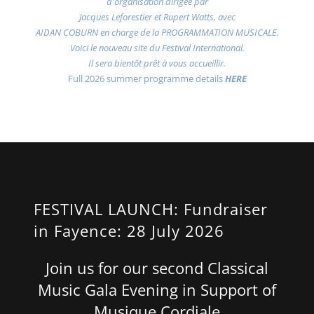
d'organisation dirigée par
Jacques Leforestier et Rupert Watts, avec
AIDAN COBURN en charge de la PROGRAMMATION MUSICALE.
Voici le nouveau site du Festival International.
Il sera bientôt prêt à vous accueillir.
Full 2026 summer programme details
HERE
FESTIVAL LAUNCH: Fundraiser
in Fayence: 28 July 2026
Join us for our second Classical
Music Gala Evening in Support of
Musique Cordiale