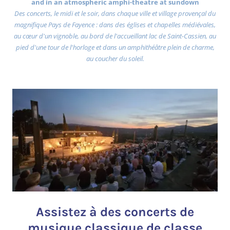
and in an atmospheric amphi-theatre at sundown
Des concerts, le midi et le soir, dans chaque ville et village provençal du
magnifique Pays de Fayence : dans des églises et chapelles médiévales,
au cœur d'un vignoble, au bord de l'accueillant lac de Saint-Cassien, au
pied d'une tour de l'horloge et dans un amphithéâtre plein de charme,
au coucher du soleil.
Assistez à des concerts de
musique classique de classe