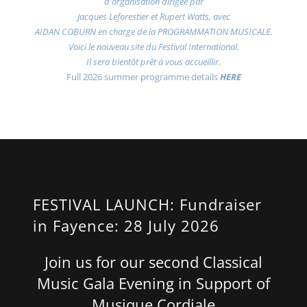
d'organisation dirigée par
Jacques Leforestier et Rupert Watts, avec
AIDAN COBURN en charge de la PROGRAMMATION MUSICALE.
Voici le nouveau site du Festival International.
Il sera bientôt prêt à vous accueillir.
Full 2026 summer programme details
HERE
FESTIVAL LAUNCH: Fundraiser
in Fayence: 28 July 2026
Join us for our second Classical
Music Gala Evening in Support of
Musique Cordiale