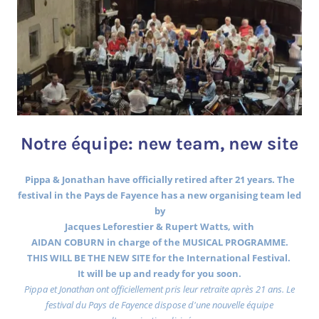
Notre équipe: new team, new site
Pippa & Jonathan have officially retired after 21 years. The
festival in the Pays de Fayence has a new organising team led
by
Jacques Leforestier & Rupert Watts, with
AIDAN COBURN in charge of the MUSICAL PROGRAMME.
THIS WILL BE THE NEW SITE for the International Festival.
It will be up and ready for you soon.
Pippa et Jonathan ont officiellement pris leur retraite après 21 ans. Le
festival du Pays de Fayence dispose d'une nouvelle équipe