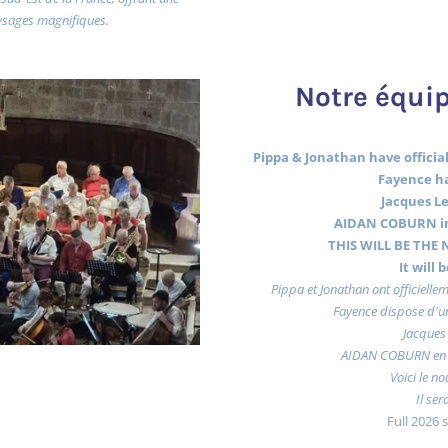
ysages magnifiques.
Notre équip
Pippa & Jonathan have officiall
Fayence ha
Jacques Le
AIDAN COBURN in
THIS WILL BE THE N
It will
Pippa et Jonathan ont officiellem
Fayence dispose d'un
Jacques 
AIDAN COBURN en 
Voici le no
Il ser
Full 2026