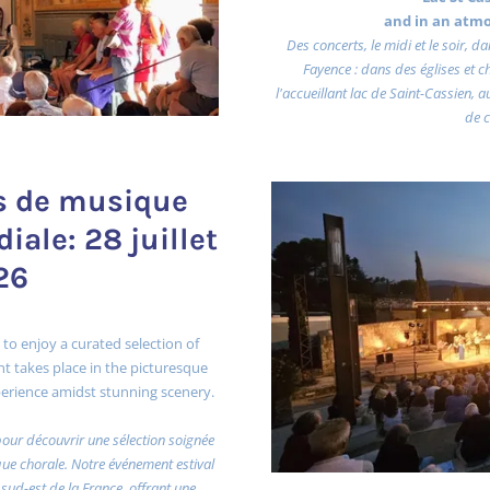
and in an atm
Des concerts, le midi et le soir, 
Fayence : dans des églises et 
l'accueillant lac de Saint-Cassien, 
de c
ts de musique
iale: 28 juillet
26
 to enjoy a curated selection of
t takes place in the picturesque
experience amidst stunning scenery.
pour découvrir une sélection soignée
e chorale. Notre événement estival
 sud-est de la France, offrant une