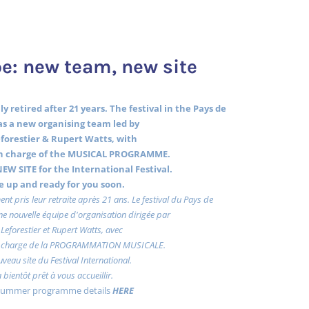
e: new team, new site
y retired after 21 years. The festival in the Pays de
s a new organising team led by
forestier & Rupert Watts, with
 charge of the MUSICAL PROGRAMME.
EW SITE for the International Festival.
 be up and ready for you soon.
ent pris leur retraite après 21 ans. Le festival du Pays de
e nouvelle équipe d'organisation dirigée par
Leforestier et Rupert Watts, avec
charge de la PROGRAMMATION MUSICALE.
uveau site du Festival International.
a bientôt prêt à vous accueillir.
 summer programme details
HERE