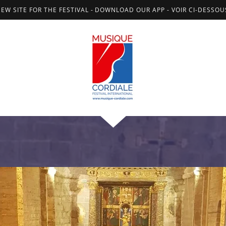
NEW SITE FOR THE FESTIVAL - DOWNLOAD OUR APP - VOIR CI-DESSO