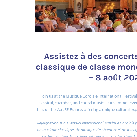
Assistez à des concer
classique de classe mond
– 8 août 20
Join us at the Musique Cordiale International Festival
classical, chamber, and choral music. Our summer even
hills of the Var, SE France, offering a unique cultural 
Rejoignez-nous au Festival international Musique Cordiale 
de musique classique, de musique de chambre et de musiqu
se déroule dans les collines pittoresques du Var, dans le