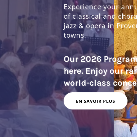
Experience your annua
of classical and chor
jazz & opera in Prove
towns.
Our 2026 Progra
here. Enjoy our ra
EN SAVOIR PLUS