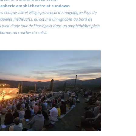
ospheric amphi-theatre at sundown
dans chaque ville et village provençal du magnifique Pays de
chapelles médiévales, au cœur d'un vignoble, au bord de
au pied d'une tour de l'horloge et dans un amphithéâtre plein
harme, au coucher du soleil.