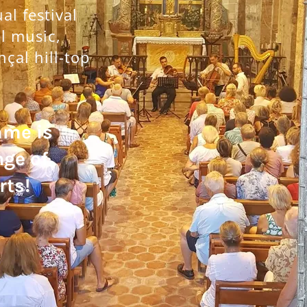
l festival
al music,
nçal hill-top
mme is
nge of