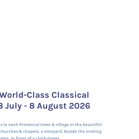
World-Class Classical
8 July - 8 August 2026
 in each Provencal town & village in the beautiful
churches & chapels, a vineyard, beside the inviting
ssien, in front of a clock-tower