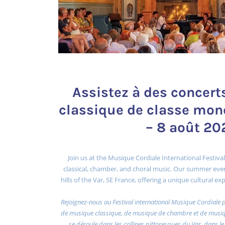
Assistez à des concer
classique de classe mond
– 8 août 20
Join us at the Musique Cordiale International Festival
classical, chamber, and choral music. Our summer even
hills of the Var, SE France, offering a unique cultural 
Rejoignez-nous au Festival international Musique Cordiale 
de musique classique, de musique de chambre et de musiqu
se déroule dans les collines pittoresques du Var, dans le