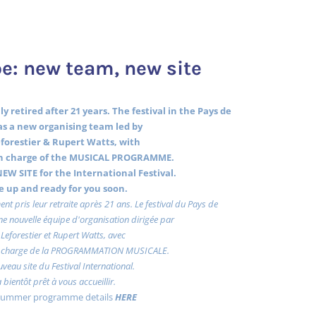
e: new team, new site
y retired after 21 years. The festival in the Pays de
s a new organising team led by
forestier & Rupert Watts, with
 charge of the MUSICAL PROGRAMME.
EW SITE for the International Festival.
 be up and ready for you soon.
ent pris leur retraite après 21 ans. Le festival du Pays de
e nouvelle équipe d'organisation dirigée par
Leforestier et Rupert Watts, avec
charge de la PROGRAMMATION MUSICALE.
uveau site du Festival International.
a bientôt prêt à vous accueillir.
 summer programme details
HERE