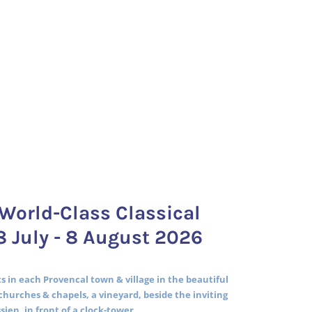
World-Class Classical
8 July - 8 August 2026
 in each Provencal town & village in the beautiful
churches & chapels, a vineyard, beside the inviting
ssien, in front of a clock-tower