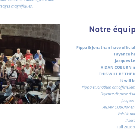
ysages magnifiques.
Notre équip
Pippa & Jonathan have officiall
Fayence ha
Jacques Le
AIDAN COBURN in
THIS WILL BE THE N
It will
Pippa et Jonathan ont officiellem
Fayence dispose d'un
Jacques 
AIDAN COBURN en 
Voici le no
Il ser
Full 2026