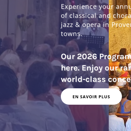
Experience your annua
of classical and chor
jazz & opera in Prove
towns.
Our 2026 Progra
here. Enjoy our ra
EN SAVOIR PLUS