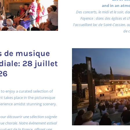
and in an atm
Des concerts, le midi et le soir, 
Fayence : dans des églises et 
l'accueillant lac de Saint-Cassien, 
de c
ts de musique
iale: 28 juillet
26
 to enjoy a curated selection of
t takes place in the picturesque
experience amidst stunning scenery.
pour découvrir une sélection soignée
e chorale. Notre événement estival
 sud-est de la France, offrant une