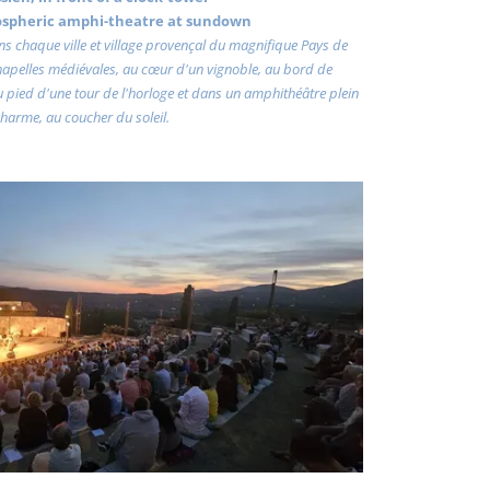
ospheric amphi-theatre at sundown
dans chaque ville et village provençal du magnifique Pays de
chapelles médiévales, au cœur d'un vignoble, au bord de
au pied d'une tour de l'horloge et dans un amphithéâtre plein
harme, au coucher du soleil.