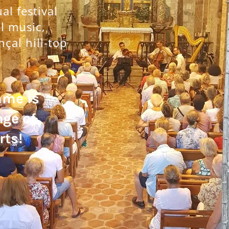
l festival
al music,
nçal hill-top
mme is
nge of