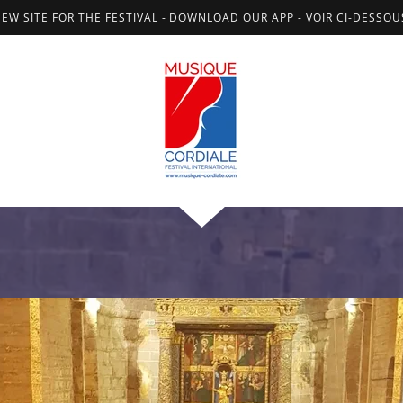
NEW SITE FOR THE FESTIVAL - DOWNLOAD OUR APP - VOIR CI-DESSO